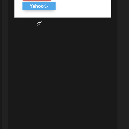
Yahooシ
ョッピン
グ