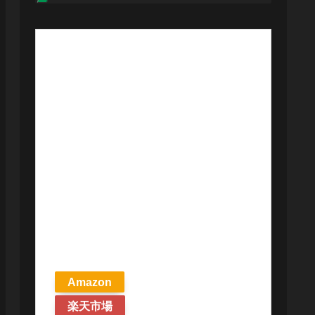
【予約商品
2026年4月24日
発売予定】 マ
ジック ザ・ギ
ャザリング ス
トリクスヘイ
ヴンの秘密 統
率者デッキ プ
リズマリの技
巧 英語版 MTG
Amazon
楽天市場