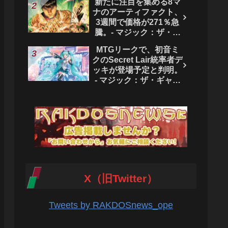
新たに注目を集める8マ
ク：ザ・ギャザリング
ナのアーティファクト、
3週間で価格が271％急
騰。- マジック：ザ・ギ
ャザリング
MTGリークで、初音ミ
クのSecret Lair統率者デ
ッキが登場予定と判明。
- マジック：ザ・ギャザ
リング
X（旧Twitter）
Tweets by RAKDOSnews_ope