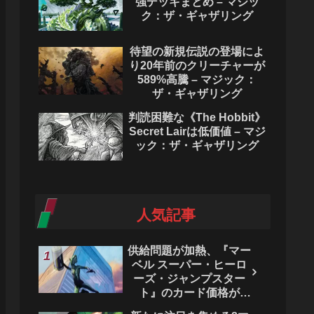
強デッキまとめ – マジッ
ク：ザ・ギャザリング
待望の新規伝説の登場によ
り20年前のクリーチャーが
589%高騰 – マジック：
ザ・ギャザリング
判読困難な《The Hobbit》
Secret Lairは低価値 – マジ
ック：ザ・ギャザリング
人気記事
供給問題が加熱、『マー
ベル スーパー・ヒーロ
ーズ・ジャンプスター
ト』のカード価格が
4444％急騰。 - マジッ