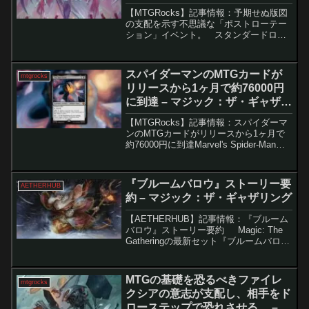
ング
【MTGRocks】記事情報：予期せぬ版図
の支配を示す不思議な「ポストローテー
ション」イベント。 スタンダードロー
テーションが進行中で、『イニストラー
ド：真夜中の狩り』、『イニストラー
ド：真紅の契り』『神河：輝ける世界』
スパイダーマンのMTGカードが
mtgrocks
『ニューカペナの...
リリースから1ヶ月で約76000円
に到達 – マジック：ザ・ギャザリ
ング
【MTGRocks】記事情報：スパイダーマ
ンのMTGカードがリリースから1ヶ月で
約76000円に到達Marvel's Spider-Man
MTG setは最近、少し影が薄くなってい
ます。サンディエゴ・コミコンで披露さ
れたにも関わらず、Wi...
『ブルームバロウ』ストーリー要
AETHERHUB
約 – マジック：ザ・ギャザリング
【AETHERHUB】記事情報：『ブルーム
バロウ』ストーリー要約 Magic: The
Gatheringの最新セット『ブルームバロ
ウ』のリリースが迫っています。今回の
セットは、従来の人間キャラクターでは
なく、動物たちが主人公となる...
MTGの基礎を恐るべきファイレ
mtgrocks
クシアの意志が支配し、相手をド
ローステップで恐れさせる。 – マ