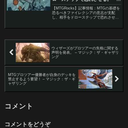
ジック：ザ・ギャザリング
【MTGRocks】記事情報：MTGの基礎を
恐るべきファイレクシアの意志が支配
し、相手をドローステップで恐れさせ
る。 MTG新セット『ファウンデーショ
ンズ』に収録された「這いまわる落書き
屋」は、そのユニークな能力によりスタ
ンダードと統率...
ウィザーズがプロツアーの失格に関する
声明を発表。 – マジック：ザ・ギャザリ
ング
MTGプロツアー優勝者が自身のデッキを
禁止するよう要望！ – マジック：ザ・ギ
ャザリング
コメント
コメントをどうぞ