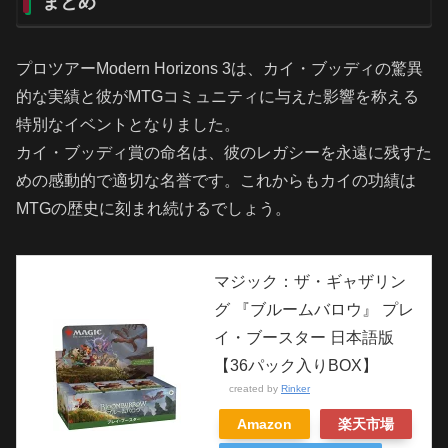
まとめ
プロツアーModern Horizons 3は、カイ・ブッディの驚異
的な実績と彼がMTGコミュニティに与えた影響を称える
特別なイベントとなりました。
カイ・ブッディ賞の命名は、彼のレガシーを永遠に残すた
めの感動的で適切な名誉です。これからもカイの功績は
MTGの歴史に刻まれ続けるでしょう。
マジック：ザ・ギャザリン
グ 『ブルームバロウ』 プレ
イ・ブースター 日本語版
【36パック入りBOX】
created by
Rinker
Amazon
楽天市場