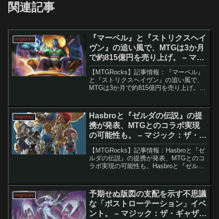
関連記事
『マーベル』と『ストリクスヘイ
mtgrocks
ヴン』の追い風で、MTGは3か月
で約815億円を売り上げ。 – マジ
ック：ザ・ギャザリング
【MTGRocks】記事情報：『マーベル』
と『ストリクスヘイヴン』の追い風で、
MTGは3か月で約815億円を売り上げ。
HasbroによるMagic: The Gatheringの過
去最高四半期収益の記録Hasbroは、
Magic: The...
Hasbroと『ゼルダの伝説』の提
mtgrocks
携が発表、MTGとのコラボ実現
の可能性も。 – マジック：ザ・ギ
ャザリング
【MTGRocks】記事情報：Hasbroと『ゼ
ルダの伝説』の提携が発表、MTGとのコ
ラボ実現の可能性も。Hasbroと『ゼルダ
の伝説』の提携によるMTG参入の可能性
Hasbroが『ゼルダの伝説』との新たな複
数年にわたるライセンス提携を発表...
予期せぬ版図の支配を示す不思議
mtgrocks
な「ポストローテーション」イベ
ント。 – マジック：ザ・ギャザリ