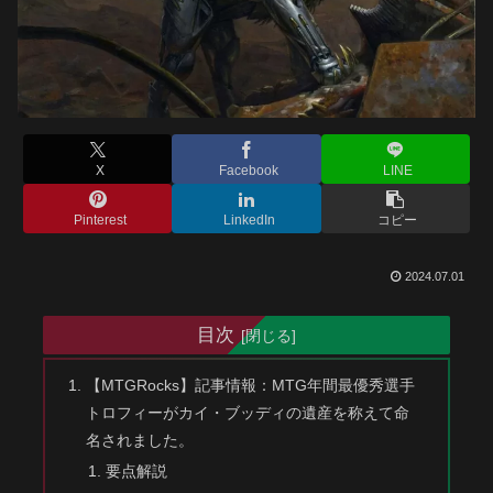
X
Facebook
LINE
Pinterest
LinkedIn
コピー
2024.07.01
目次
【MTGRocks】記事情報：MTG年間最優秀選手
トロフィーがカイ・ブッディの遺産を称えて命
名されました。
要点解説