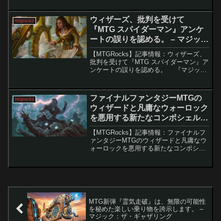
ュアル両面で注目を集めています。その
中でも「火の王アズーラ」は圧倒的な人
ウィザーズ、批判を受けて
mtgrocks
気を誇り...
『MTG スパイダーマン』アンケ
ートの誤りを認める。 – マジッ
ク：ザ・ギャザリング
【MTGRocks】記事情報：ウィザーズ、
批判を受けて『MTG スパイダーマン』ア
ンケートの誤りを認める。 『マジッ
ク：ザ・ギャザリング | マーベル スパイ
ダーマン』（以下「スパイダーマンセッ
ト」）は、発売前からテーマやデザイン
ファイナルファンタジーMTGの
mtgrocks
面で...
ウィザードと凡庸なウォーロック
を悪用する新たなコンボシェル登
場。 – マジック：ザ・ギャザリン
【MTGRocks】記事情報：ファイナルフ
グ
ァンタジーMTGのウィザードと凡庸なウ
ォーロックを悪用する新たなコンボシェ
ル登場。 「ファイナルファンタジー」
コラボセットの中でも特に注目を集めて
いるのが、「迷える黒魔道士、ビビ」。
無視されれ...
MTG新弾『霊気走破』は、無限の可能性
を秘めた楽しい乗り物を誇示します。 –
マジック：ザ・ギャザリング