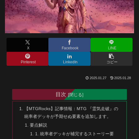
X
Facebook
LINE
Pinterest
LinkedIn
コピー
2025.01.27
2025.01.28
目次
【MTGRocks】記事情報：MTG 『霊気走破』の
統率者デッキが予期せぬ要素を追加します。
要点解説
1. 統率者デッキが補完するストーリー要