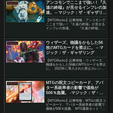
Superdrop」...
アンコモンでここまで強い！『久
mtgrocks
遠の終端』が見せるインフレの加
速。 – マジック：ザ・ギャザリン
グ
【MTGRocks】記事情報：アンコモンで
ここまで強い！『久遠の終端』が見せる
インフレの加速。 『久遠の終端』は
派手な神話レアや強烈なコンボだけでな
く、リミテッド環境や構築でも活躍しう
る非常にパワフルなアンコモンカードを
ウィザーズ、物議をかもした56
mtgrocks
複数収録し...
枚のMTGカードを禁止に。 – マ
ジック：ザ・ギャザリング
【MTGRocks】記事情報：ウィザーズ、
物議をかもした56枚のMTGカードを禁止
に。 2023年に導入された禁止カレンダ
ーにより、MTGプレイヤーは四半期ごと
の禁止発表に注目しています。この定期
的な更新が有効であることがすでに証明
MTGの呪文コピーカード、アバ
mtgrocks
されて...
ター系統率者の影響で価格が
506％急騰。 -マジック：ザ・ギ
ャザリング
【MTGRocks】記事情報：MTGの呪文コ
ピーカード、アバター系統率者の影響で
価格が506％急騰。 MTG最新セット『ア
バター 伝説の少年アン』は、競技・カジ