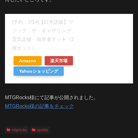
[予約：2/14]【日本語版】マ
ジック：ザ・ギャザリング
霊気走破 統率者デッキ（2
種セット）
Amazon
楽天市場
Yahooショッピング
MTGRocks様にて記事が公開されました。
MTGRocks様の記事をチェック
mtgrocks
spoiler