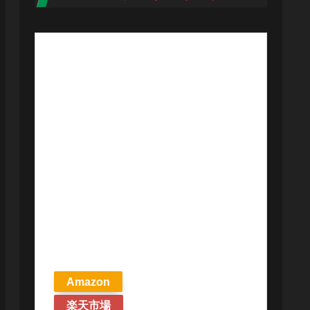
【予約商品
2026年4月24日
発売予定】 マ
ジック ザ・ギ
ャザリング ス
トリクスヘイ
ヴンの秘密 統
率者デッキ プ
リズマリの技
巧 英語版 MTG
Amazon
楽天市場