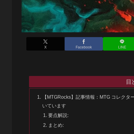
X
Facebook
LINE
目
【MTGRocks】記事情報：MTG コレク
いています
要点解説:
まとめ: