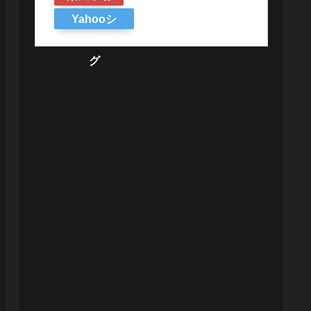
Yahooシ
ョッピン
グ