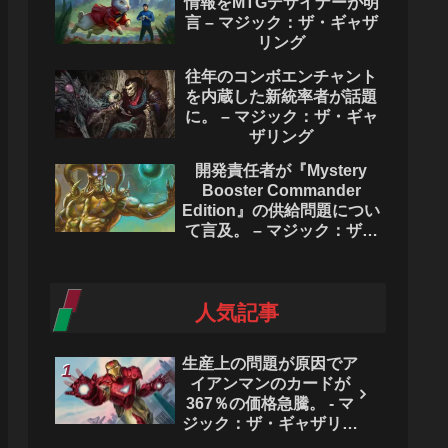
情報をMTGデザイナーが明
言 – マジック：ザ・ギャザ
リング
往年のコンボエンチャント
を内蔵した新統率者が話題
に。 – マジック：ザ・ギャ
ザリング
開発責任者が『Mystery
Booster Commander
Edition』の供給問題につい
て言及。 – マジック：ザ・
ギャザリング
人気記事
生産上の問題が原因でア
イアンマンのカードが
367％の価格急騰。 - マ
ジック：ザ・ギャザリン
グ