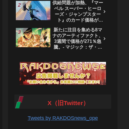
供給問題が加熱、『マー
ベル スーパー・ヒーロ
ーズ・ジャンプスター
ト』のカード価格が
4444％急騰。 - マジッ
新たに注目を集める8マ
ク：ザ・ギャザリング
ナのアーティファクト、
3週間で価格が271％急
騰。- マジック：ザ・ギ
ャザリング
X（旧Twitter）
Tweets by RAKDOSnews_ope