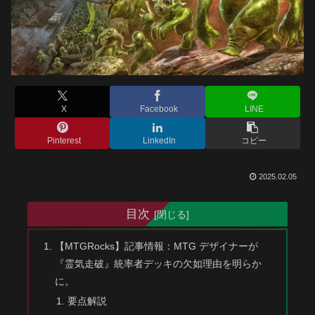
X
Facebook
LINE
Pinterest
LinkedIn
コピー
2025.02.05
目次
【MTGRocks】記事情報：MTG デザイナーが
『霊気走破』統率者デッキの欠如理由を明らか
に。
要点解説