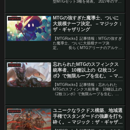
型MTGセット3種を発表。 2027年のマジ
ック：ザ・ギャザリング製品リリースス
ケジュールの公開MagicCon: Amsterdam
にて、2027年に発...
MTGの強すぎた魔導士、ついに
mtgrocks
大規模ナーフ決定。 – マジック：
ザ・ギャザリング
【MTGRocks】記事情報：MTGの強すぎ
た魔導士、ついに大規模ナーフ決
定。 長らくMTGアリーナのアルケミ
ー環境を支配してきた「迷える黒魔道
士、ビビ」が、ついに弱体化されまし
た。11月10日に予定されているスタンダ
忘れられたMTGのスフィンクス
mtgrocks
ードの禁止...
統率者、10種以上の《2枚コン
ボ》で無限ループを生む。 – マジ
ック：ザ・ギャザリング
【MTGRocks】記事情報：忘れられた
MTGのスフィンクス統率者、10種以上の
《2枚コンボ》で無限ループを生む。
「覇者シャルム」は、近年のカードパワ
ー急上昇により忘れられつつあるもの
の、依然として強力な無限コンボとアー
ユニークなラクドス構築、地域選
mtgrocks
ティファクト戦略を...
手権でスタンダードの強豪を打ち
砕く。 – マジック：ザ・ギャザリ
ング