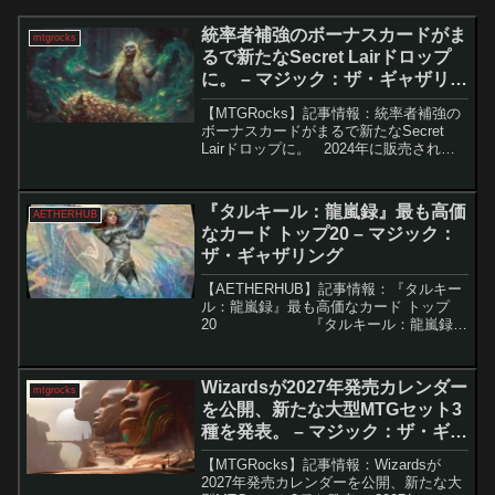
統率者補強のボーナスカードがま
mtgrocks
るで新たなSecret Lairドロップ
に。 – マジック：ザ・ギャザリン
グ
【MTGRocks】記事情報：統率者補強の
ボーナスカードがまるで新たなSecret
Lairドロップに。 2024年に販売された
「Commander Reinforcements」Secret
Lairでは、通常の内容に加え、早くも封
入...
『タルキール：龍嵐録』最も高価
AETHERHUB
なカード トップ20 – マジック：
ザ・ギャザリング
【AETHERHUB】記事情報：『タルキー
ル：龍嵐録』最も高価なカード トップ
20 『タルキール：龍嵐録』
の発売が目前に迫り、多くのプレイヤー
たちが新カードの性能と価値に注目して
います。本記事では、特...
Wizardsが2027年発売カレンダー
mtgrocks
を公開、新たな大型MTGセット3
種を発表。 – マジック：ザ・ギャ
ザリング
【MTGRocks】記事情報：Wizardsが
2027年発売カレンダーを公開、新たな大