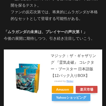
開を探るテスト。
ファンの反応次第では、将来的にムラガンダが本格
的なセットとして登場する可能性がある。
「ムラガンダの未来は、プレイヤーの声次第！」
今後の展開に期待しつつ、引き続き注目していこう。
マジック：ザ・ギャザリン
グ 『霊気走破』 コレクタ
ー・ブースター 日本語版
【12パック入りBOX】
created by
Rinker
Amazon
楽天市場
Yahooショッピング