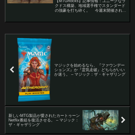
【MTGRocks】記事情報：ユニークなラ
クドス構築、地域選手権でスタンダード
の強豪を打ち砕く。 今週末開催された
地域選手権で、環境トップのイゼット・
果敢が多くの使用率を占める中、大きな
話題をさらったのは一風変わったラクド
ス（赤黒）ミ...
マジックを始めるなら、『ファウンデー
ションズ』か『霊気走破』どちらがいい
か迷う。 – マジック：ザ・ギャザリング
新しいMTG製品が愛されたカートゥーン
Netflix番組を復活させる。 – マジック：
ザ・ギャザリング