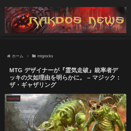
ホーム
mtgrocks
MTG デザイナーが『霊気走破』統率者デ
ッキの欠如理由を明らかに。 – マジック：
ザ・ギャザリング
mtgrocks