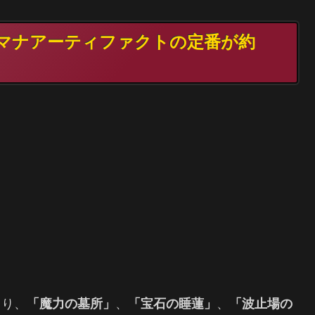
TG マナアーティファクトの定番が約
より、
「魔力の墓所」
、
「宝石の睡蓮」
、
「波止場の