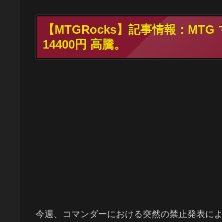
【MTGRocks】記事情報：M
14400円 高騰。
今週、コマンダーにおける突然の禁止発表に