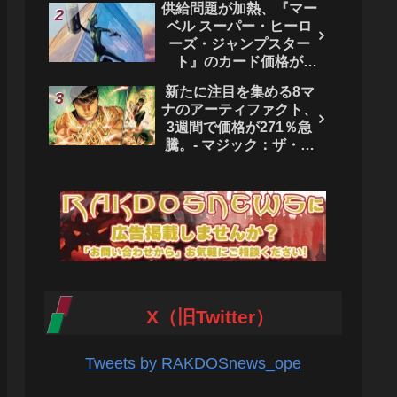
供給問題が加熱、『マー
ベル スーパー・ヒーロ
ーズ・ジャンプスター
ト』のカード価格が
4444％急騰。 - マジッ
新たに注目を集める8マ
ク：ザ・ギャザリング
ナのアーティファクト、
3週間で価格が271％急
騰。- マジック：ザ・ギ
ャザリング
X（旧Twitter）
Tweets by RAKDOSnews_ope