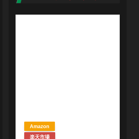
【予約商品
2026年4月24日
発売予定】 マ
ジック ザ・ギ
ャザリング ス
トリクスヘイ
ヴンの秘密 統
率者デッキ プ
リズマリの技
巧 英語版 MTG
Amazon
楽天市場