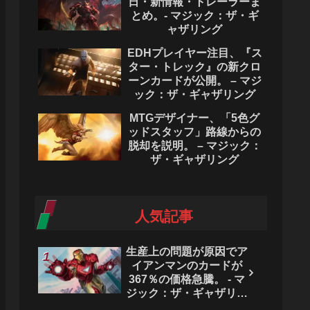
日・新情報・トレーラーま
とめ。- マジック：ザ・ギ
ャザリング
EDHプレイヤー注目、『ス
ター・トレック』の新クロ
ーンカードが公開。 – マジ
ック：ザ・ギャザリング
MTGデザイナー、「5色グ
ッドスタッフ」路線からの
脱却を説明。 – マジック：
ザ・ギャザリング
人気記事
生産上の問題が原因でア
イアンマンのカードが
367％の価格急騰。 - マ
ジック：ザ・ギャザリン
グ