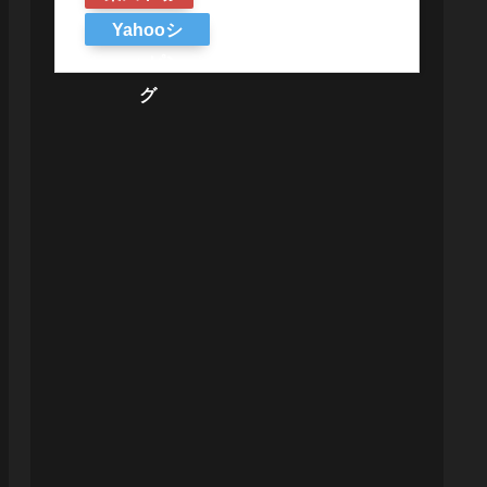
Yahooシ
ョッピン
グ