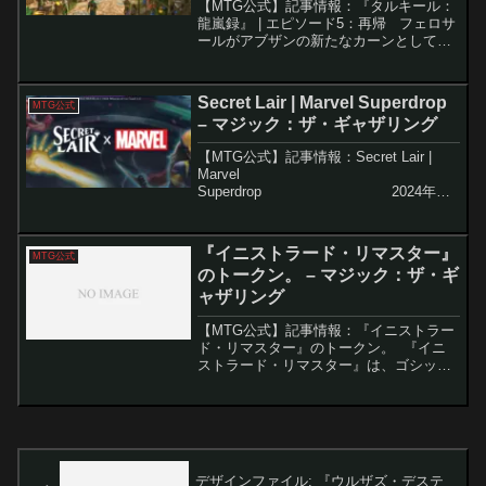
【MTG公式】記事情報：『タルキール：
龍嵐録』 | エピソード5：再帰 フェロサ
ールがアブザンの新たなカーンとして即
位してから、彼女の慎重な意思決定が賛
否を呼んでいる。彼女は兵士としての経
験を持ちながらも、その立場に甘んじる
Secret Lair | Marvel Superdrop
MTG公式
ことなく、全...
– マジック：ザ・ギャザリング
【MTG公式】記事情報：Secret Lair |
Marvel
Superdrop 2024年の
ニューヨーク・コミコンで発表された
『Secret Lair x Marvel Sup...
『イニストラード・リマスター』
MTG公式
のトークン。 – マジック：ザ・ギ
ャザリング
【MTG公式】記事情報：『イニストラー
ド・リマスター』のトークン。 『イニ
ストラード・リマスター』は、ゴシック
ホラーの世界観を彩るトークンやエンブ
レムを収録し、リミテッドや構築戦をさ
らに楽しめる内容になっています。本セ
ットでは、美しいフル...
デザインファイル: 『ウルザズ・デステ