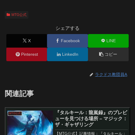
MTG公式
シェアする
X
Facebook
LINE
Pinterest
LinkedIn
コピー
ラクドス教団員A
関連記事
『タルキール：龍嵐録』のプレビ
MTG公式
ューを見つける場所 – マジック：
ザ・ギャザリング
【MTG公式】記事情報：『タルキール：