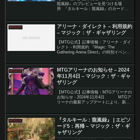
龍嵐録』のプレビューを見つける場
所 『タルキール：龍嵐録』のカードプ
レビューが3月18日にスタートし、世界
中のプレイヤーの期待が高まっていま
す。セットにはドラゴンや復活した氏
アリーナ・ダイレクト – 利用規約
MTG公式
族、多元宇宙を揺るがす嵐が...
– マジック：ザ・ギャザリング
【MTG公式】記事情報：アリーナ・ダイ
レクト - 利用規約 『Magic: The
Gathering Arena Direct』の特別イベント
が2024年11月22日から開催されます。こ
のイベントは新セット『MTG ファウンデ
ーションズ』...
MTGアリーナのお知らせ – 2024
MTG公式
年11月4日 – マジック：ザ・ギャ
ザリング
【MTG公式】記事情報：MTGアリーナの
お知らせ - 2024年11月4日 MTGア
リーナの最新アップデートにより、新セ
ット『ファウンデーションズ』に関する
プレオーダー、イベントスケジュール、
アセットの管理方法など、多く...
『タルキール：龍嵐録』 | エピソ
MTG公式
ード5：再帰 – マジック：ザ・ギ
ャザリング