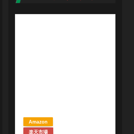
【予約商品
2026年4月24日
発売予定】 マ
ジック ザ・ギ
ャザリング ス
トリクスヘイ
ヴンの秘密 統
率者デッキ プ
リズマリの技
巧 英語版 MTG
Amazon
楽天市場