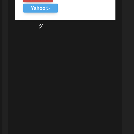
Yahooシ
ョッピン
グ