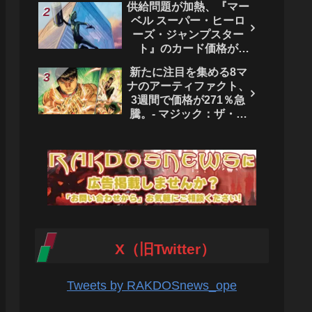
供給問題が加熱、『マー
ベル スーパー・ヒーロ
ーズ・ジャンプスター
ト』のカード価格が
4444％急騰。 - マジッ
新たに注目を集める8マ
ク：ザ・ギャザリング
ナのアーティファクト、
3週間で価格が271％急
騰。- マジック：ザ・ギ
ャザリング
X（旧Twitter）
Tweets by RAKDOSnews_ope