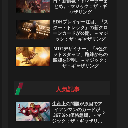
日・新情報・トレーラーま
とめ。- マジック：ザ・ギ
ャザリング
EDHプレイヤー注目、『ス
ター・トレック』の新クロ
ーンカードが公開。 – マジ
ック：ザ・ギャザリング
MTGデザイナー、「5色グ
ッドスタッフ」路線からの
脱却を説明。 – マジック：
ザ・ギャザリング
人気記事
生産上の問題が原因でア
イアンマンのカードが
367％の価格急騰。 - マ
ジック：ザ・ギャザリン
グ