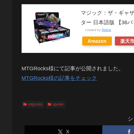
マジック：ザ・ギャザ
ター 日本語版 【36
created by
Rinker
Amazon
楽天
MTGRocks様にて記事が公開されました。
MTGRocks様の記事をチェック
mtgrocks
spoiler
シ
X