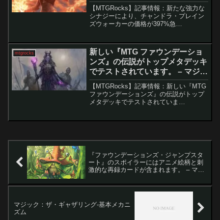
ク：ザ・ギャザリング
【MTGRocks】記事情報：新たな強力な
シナジーにより、チャンドラ・プレイン
ズウォーカーの価格が397%急
騰。 MTG（マジック：ザ・ギャザリン
グ）におけるプレインズウォーカーは、
ゲームの象徴的なキャラクターであり、
新しい『MTG ファウンデーショ
mtgrocks
独自のプレイスタイ...
ンズ』の伝説がトップメタデッキ
でテストされています。 – マジッ
ク：ザ・ギャザリング
【MTGRocks】記事情報：新しい『MTG
ファウンデーションズ』の伝説がトップ
メタデッキでテストされていま
す。 『MTG ファウンデーションズ』が
ついに「MTG Arena」と「MTGO」に登
場しました。プレイヤーたちはこの新セ
ット...
『ファウンデーションズ・ジャンプスタ
ート』のスポイラーにはアニメ絵柄と刺
激的な再録カードが含まれます。 – マジ
ック：ザ・ギャザリング
マジック：ザ・ギャザリング-基本メカニ
ズム