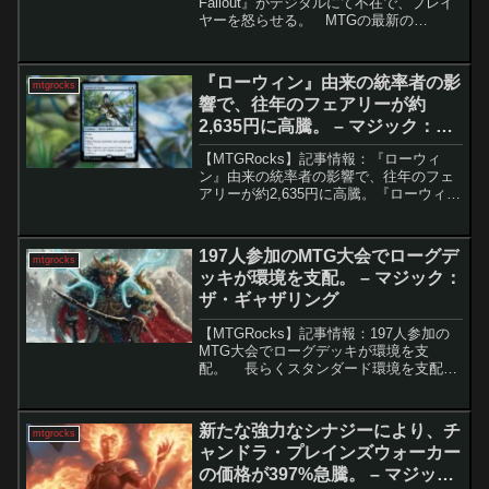
Fallout』がデジタルにて不在で、プレイ
ヤーを怒らせる。 MTGの最新の
Universes Beyondコラボレーション、
『Fallout』テーマの統率者デッキ4つが発
売され、コレクターブース...
『ローウィン』由来の統率者の影
mtgrocks
響で、往年のフェアリーが約
2,635円に高騰。 – マジック：
ザ・ギャザリング
【MTGRocks】記事情報：『ローウィ
ン』由来の統率者の影響で、往年のフェ
アリーが約2,635円に高騰。『ローウィン
の昏明』の登場によるフェアリー部族カ
ードの高騰新セット『ローウィンの昏
明』の発売から5週間が経過し、マジッ
197人参加のMTG大会でローグデ
mtgrocks
ク：ザ・ギャザリ...
ッキが環境を支配。 – マジック：
ザ・ギャザリング
【MTGRocks】記事情報：197人参加の
MTG大会でローグデッキが環境を支
配。 長らくスタンダード環境を支配し
てきたとされる「ビビ＋アガサの魂の大
釜（ビビ・大釜）」コンボ。しかし、最
新のMagic Onlineスーパー予選（参加
新たな強力なシナジーにより、チ
mtgrocks
者...
ャンドラ・プレインズウォーカー
の価格が397%急騰。 – マジッ