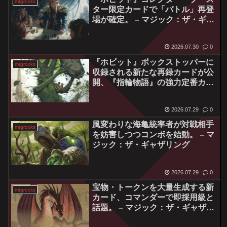
mtgrocks
ター限定カードで「バトル」再登
場が確定。 – マジック：ザ・ギャ
ザリング
2026.07.30
0
『ホビット』ボックストッパーに
mtgrocks
収録される新たな再録カードが公
開、『指輪物語』の強力定番カー
ドが複数登場。 – マジック：ザ・
ギャザリング
2026.07.29
0
風変わりな海亀統率者が対戦相手
mtgrocks
を妨害しつつコンボを始動。 – マ
ジック：ザ・ギャザリング
2026.07.29
0
宝物・トークンを大量生成する新
mtgrocks
カード、コマンダーで即採用級と
話題。 – マジック：ザ・ギャザリ
ング