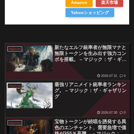
Amazon
楽天市場
Yahooショッピング
新たなエルフ統率者が無限マナと
mtgrocks
無限トークンを生み出す強力コン
ボを搭載。 – マジック：ザ・ギャ
ザリング
2026.07.31
0
最強リアニメイト統率者ランキン
mtgrocks
グ。 – マジック：ザ・ギャザリン
グ
2026.07.30
0
宝物トークンが続唱を誘発する異
mtgrocks
色のエンチャント、需要急増で価
格が355％高騰。 – マジック：