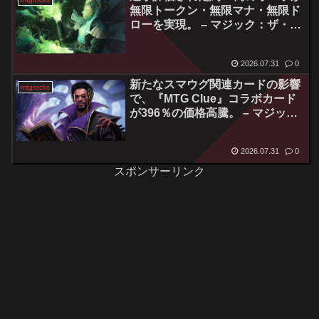
無限トークン・無限マナ・無限ド
ローを実現。 – マジック：ザ・ギ
ャザリング
2026.07.31
0
新たなスマウグ関連カードの影響
mtgrocks
で、『MTG Clue』コラボカード
が396％の価格高騰。 – マジッ
ク：ザ・ギャザリング
2026.07.31
0
スポンサーリンク