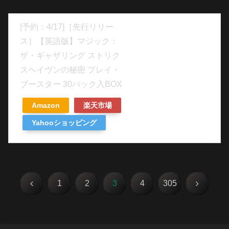
[予約：4/17]［先行リリー
ス］【英語版】マジック：
ザ・ギャザリング ストリク
スヘイヴンの秘密 プレイ・
ブースター 30パック入BOX
Amazon
楽天市場
Yahooショッピング
前
次
1
2
3
4
305
へ
へ