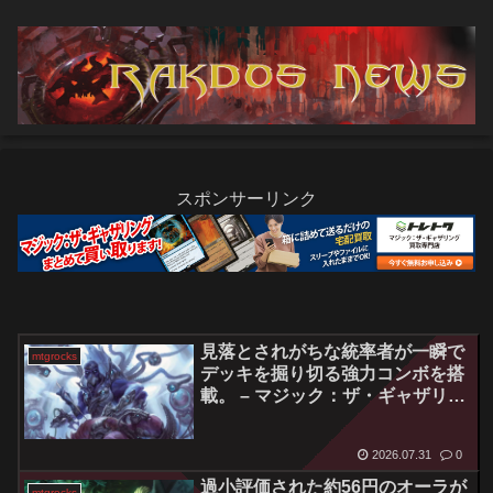
スポンサーリンク
見落とされがちな統率者が一瞬で
mtgrocks
デッキを掘り切る強力コンボを搭
載。 – マジック：ザ・ギャザリン
グ
2026.07.31
0
過小評価された約56円のオーラが
mtgrocks