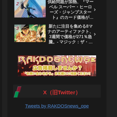
供給問題が加熱、『マー
ベル スーパー・ヒーロ
ーズ・ジャンプスター
ト』のカード価格が
4444％急騰。 - マジッ
新たに注目を集める8マ
ク：ザ・ギャザリング
ナのアーティファクト、
3週間で価格が271％急
騰。- マジック：ザ・ギ
ャザリング
X（旧Twitter）
Tweets by RAKDOSnews_ope