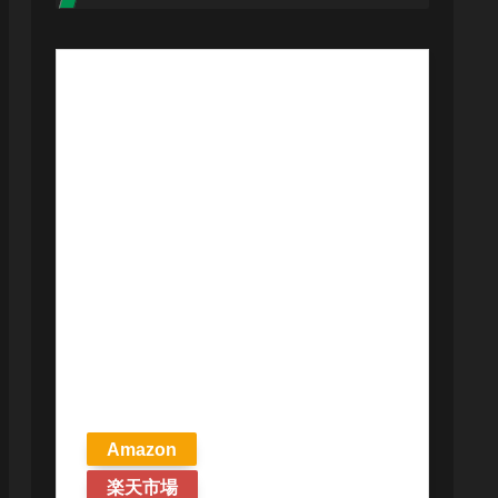
【予約商品
2026年4月24日
発売予定】 マ
ジック ザ・ギ
ャザリング ス
トリクスヘイ
ヴンの秘密 統
率者デッキ プ
リズマリの技
巧 英語版 MTG
Amazon
楽天市場