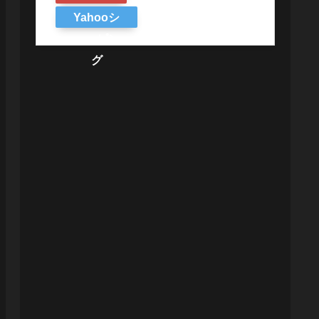
Yahooシ
ョッピン
グ