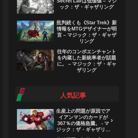
Secret Lairは低価値 – マジ
ック：ザ・ギャザリング
批判続くも《Star Trek》新
情報をMTGデザイナーが明
言 – マジック：ザ・ギャザ
リング
往年のコンボエンチャント
を内蔵した新統率者が話題
に。 – マジック：ザ・ギャ
ザリング
人気記事
生産上の問題が原因でア
イアンマンのカードが
367％の価格急騰。 - マ
ジック：ザ・ギャザリン
グ