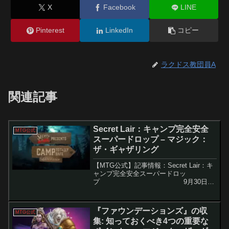
X
Facebook
LINE
Pinterest
LinkedIn
コピー
ラクドス教団員A
関連記事
Secret Lair：キャンプ完全安全
MTG公式
スーパードロップ – マジック：
ザ・ギャザリング
【MTG公式】記事情報：Secret Lair：キ
ャンプ完全安全スーパードロッ
プ 9月30日に
リリースされる『Camp Totally Safe
Superdr...
『ファウンデーションズ』の収
MTG公式
集: 知っておくべき4つの重要な