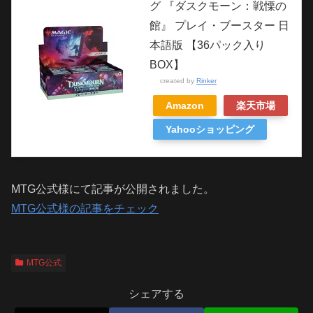
グ 『ダスクモーン：戦慄の
館』 プレイ・ブースター 日
本語版 【36パック入り
BOX】
created by
Rinker
Amazon
楽天市場
Yahooショッピング
MTG公式様にて記事が公開されました。
MTG公式様の記事をチェック
MTG公式
シェアする