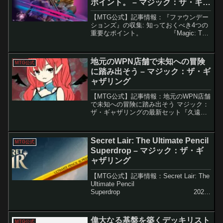
ポイント。 – マジック：ザ・ギャ
ザリング
【MTG公式】記事情報：『ファウンデー
ションズ』の収集: 知っておくべき4つの
重要なポイント。 『Magic: The
Gathering ファウンデーションズ』は、
MTGの基礎を形成する新セットとして
2024年1...
地元のWPN店舗で未知への冒険
MTG公式
に踏み出そう – マジック：ザ・ギ
ャザリング
【MTG公式】記事情報：地元のWPN店舗
で未知への冒険に踏み出そう マジック：
ザ・ギャザリングの最新セット『久遠の
終端』は、未知なる多元宇宙の領域を舞
台にしたサイエンス・ファンタジー作
品。プレイヤーたちは、新たなメカニズ
Secret Lair: The Ultimate Pencil
MTG公式
ム「ステーション」を...
Superdrop – マジック：ザ・ギ
ャザリング
【MTG公式】記事情報：Secret Lair: The
Ultimate Pencil
Superdrop 2025
年5月12日、マジック：ザ・ギャザリン
グ（MTG）...
偉大なる基盤を築くデッキリスト
MTG公式