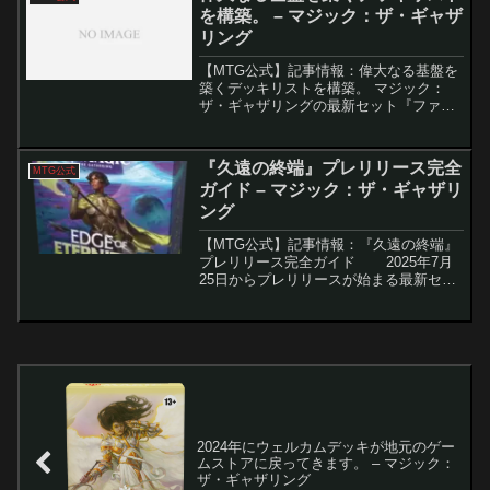
を構築。 – マジック：ザ・ギャザ
リング
【MTG公式】記事情報：偉大なる基盤を
築くデッキリストを構築。 マジック：
ザ・ギャザリングの最新セット『ファウ
ンデーションズ』を活用したユニークな
デッキ構築に挑んだ、人気コンテンツク
リエイターたちの特別企画「The Great
『久遠の終端』プレリリース完全
MTG公式
Founda...
ガイド – マジック：ザ・ギャザリ
ング
【MTG公式】記事情報：『久遠の終端』
プレリリース完全ガイド 2025年7月
25日からプレリリースが始まる最新セッ
ト『久遠の終端』は、マジック初のスペ
ースオペラをテーマにしたセットです。
宇宙船やワープ能力、そして新しい土地
カード...
2024年にウェルカムデッキが地元のゲー
ムストアに戻ってきます。 – マジック：
ザ・ギャザリング