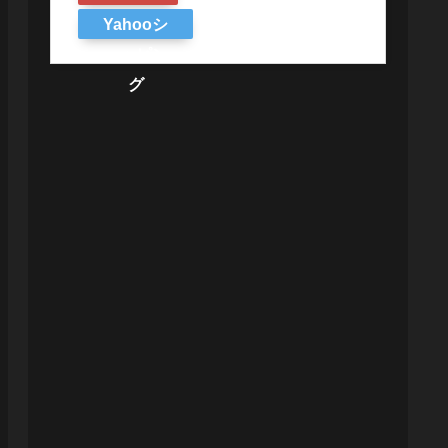
Yahooシ
ョッピン
グ