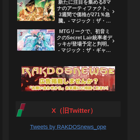
新たに注目を集める8マ
ク：ザ・ギャザリング
ナのアーティファクト、
3週間で価格が271％急
騰。- マジック：ザ・ギ
ャザリング
MTGリークで、初音ミ
クのSecret Lair統率者デ
ッキが登場予定と判明。
- マジック：ザ・ギャザ
リング
X（旧Twitter）
Tweets by RAKDOSnews_ope