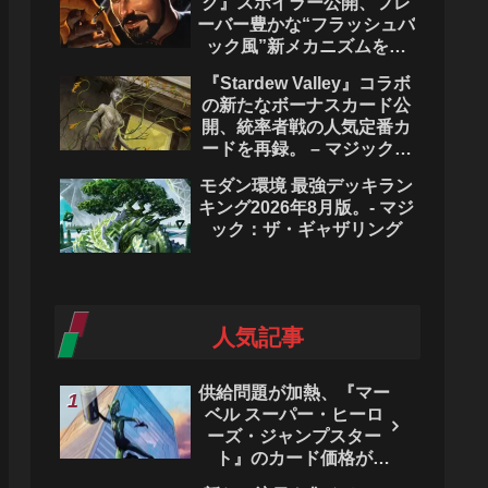
ク』スポイラー公開、フレ
ーバー豊かな“フラッシュバ
ック風”新メカニズムを披
露。- マジック：ザ・ギャ
『Stardew Valley』コラボ
ザリング
の新たなボーナスカード公
開、統率者戦の人気定番カ
ードを再録。 – マジック：
ザ・ギャザリング
モダン環境 最強デッキラン
キング2026年8月版。- マジ
ック：ザ・ギャザリング
人気記事
供給問題が加熱、『マー
ベル スーパー・ヒーロ
ーズ・ジャンプスター
ト』のカード価格が
4444％急騰。 - マジッ