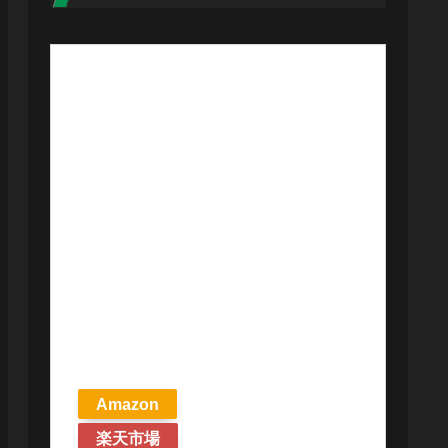
【予約商品
2026年4月24日
発売予定】 マ
ジック ザ・ギ
ャザリング ス
トリクスヘイ
ヴンの秘密 統
率者デッキ プ
リズマリの技
巧 英語版 MTG
Amazon
楽天市場