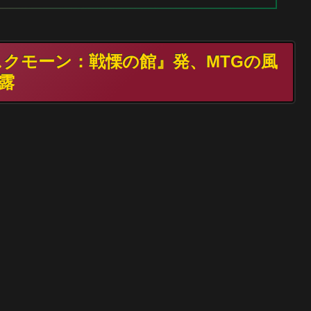
ダスクモーン：戦慄の館』発、MTGの風
露