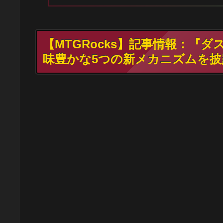
【MTGRocks】記事情報：『
味豊かな5つの新メカニズムを披