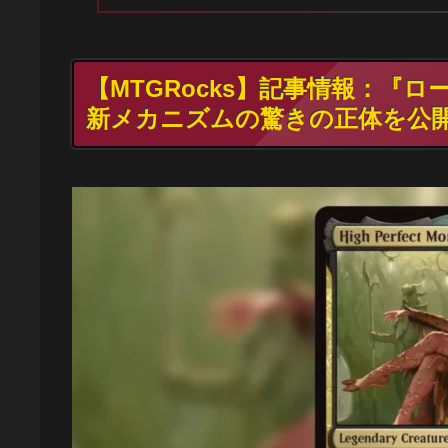
【MTGRocks】記事情報：『
新メカニズムの驚きの正体を公