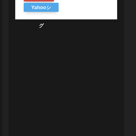
Yahooシ
ョッピン
グ