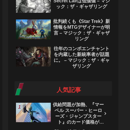
Secret Lairは低価値 – マジ
ック：ザ・ギャザリング
批判続くも《Star Trek》新
情報をMTGデザイナーが明
言 – マジック：ザ・ギャザ
リング
往年のコンボエンチャント
を内蔵した新統率者が話題
に。 – マジック：ザ・ギャ
ザリング
人気記事
供給問題が加熱、『マー
ベル スーパー・ヒーロ
ーズ・ジャンプスター
ト』のカード価格が
4444％急騰。 - マジッ