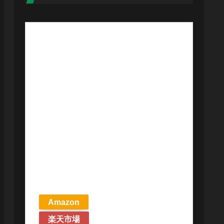
【予約商品
2026年4月24日
発売予定】 マ
ジック ザ・ギ
ャザリング ス
トリクスヘイ
ヴンの秘密 統
率者デッキ プ
リズマリの技
巧 英語版 MTG
Amazon
楽天市場