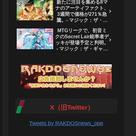
新たに注目を集める8マ
ク：ザ・ギャザリング
ナのアーティファクト、
3週間で価格が271％急
騰。- マジック：ザ・ギ
ャザリング
MTGリークで、初音ミ
クのSecret Lair統率者デ
ッキが登場予定と判明。
- マジック：ザ・ギャザ
リング
X（旧Twitter）
Tweets by RAKDOSnews_ope