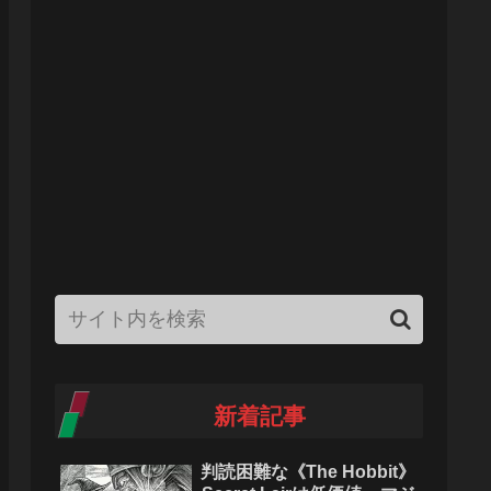
新着記事
判読困難な《The Hobbit》