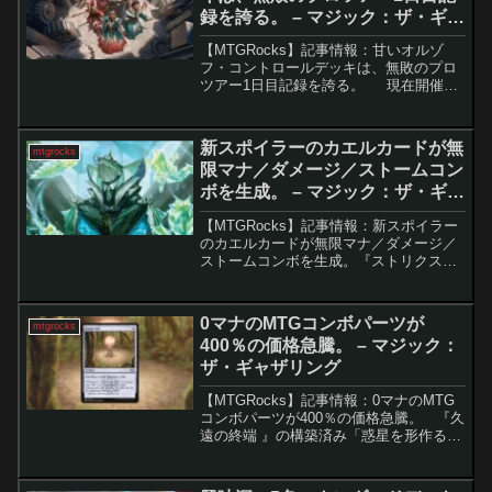
録を誇る。 – マジック：ザ・ギャ
ザリング
【MTGRocks】記事情報：甘いオルゾ
フ・コントロールデッキは、無敗のプロ
ツアー1日目記録を誇る。 現在開催中
のプロツアー「霊気走破」では、トップ
プレイヤーたちが熾烈な戦いを繰り広げ
ています。環境の中心にはエスパー・ピ
新スポイラーのカエルカードが無
mtgrocks
クシーやグル...
限マナ／ダメージ／ストームコン
ボを生成。 – マジック：ザ・ギャ
ザリング
【MTGRocks】記事情報：新スポイラー
のカエルカードが無限マナ／ダメージ／
ストームコンボを生成。『ストリクスヘ
イヴンの秘密』の新統率者「賢明なる推
定者、バータ」による+1/+1カウンター
戦略『ストリクスヘイヴンの秘密』で登
0マナのMTGコンボパーツが
mtgrocks
場した「賢明な...
400％の価格急騰。 – マジック：
ザ・ギャザリング
【MTGRocks】記事情報：0マナのMTG
コンボパーツが400％の価格急騰。 『久
遠の終端 』の構築済み「惑星を形作る
者」は、わずかなアップグレードで競技
レベルのデッキに仕上がる優秀な構成と
なっており、初心者にもおすすめの内容