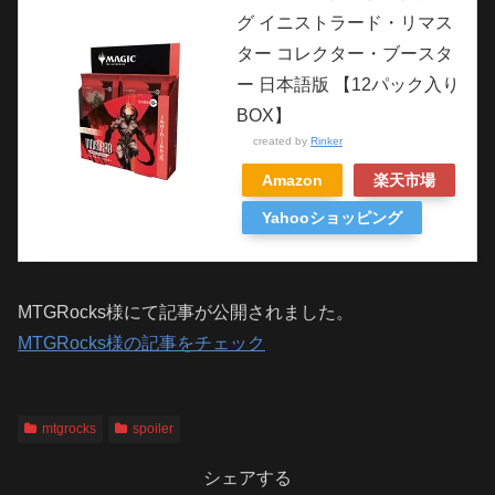
グ イニストラード・リマス
ター コレクター・ブースタ
ー 日本語版 【12パック入り
BOX】
created by
Rinker
Amazon
楽天市場
Yahooショッピング
MTGRocks様にて記事が公開されました。
MTGRocks様の記事をチェック
mtgrocks
spoiler
シェアする