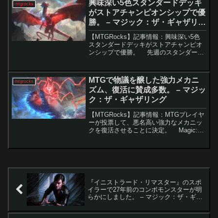
興味深い5色スタンダードデッキ
mtgrocks
となって...
がストアチャンピオンシップで優
勝。 – マジック：ザ・ギャザリン
グ
【MTGRocks】記事情報：興味深い5色
スタンダードデッキがストアチャンピオ
ンシップで優勝。 先週のスタンダード
における禁止改訂後、環境にはさまざま
なデッキが台頭しています。中でも「至
高の者、ニヴ＝ミゼット」を中心に据え
MTGで物議を醸した強力メカニ
mtgrocks
た5色デッキ...
ズム、復活に賛成多数。 – マジッ
ク：ザ・ギャザリング
【MTGRocks】記事情報：MTGプレイヤ
ーが投票して、悪名高い強力なメカニッ
クを復活させることに決定。 Magic:
The Gathering（MTG）の歴史32年の中
で、最も物議を醸したメカニズムといえ
ば「相棒」です。過去には...
『イニストラード・リマスター』のスポ
イラーで27年前のコンボモンスターが明
らかにしました。 – マジック：ザ・ギャ
ザリング