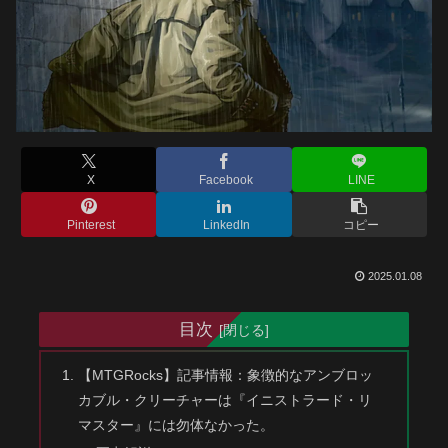
X
Facebook
LINE
Pinterest
LinkedIn
コピー
2025.01.08
目次
【MTGRocks】記事情報：象徴的なアンブロッ
カブル・クリーチャーは『イニストラード・リ
マスター』には勿体なかった。