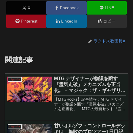
X
Facebook
LINE
Pinterest
LinkedIn
コピー
ラクドス教団員A
関連記事
MTG デザイナーが物議を醸す
mtgrocks
『霊気走破』メカニズムを正当
化。 – マジック：ザ・ギャザリン
グ
【MTGRocks】記事情報：MTG デザイ
ナーが物議を醸す『霊気走破』メカニズ
ムを正当化。 MTGの最新セット『霊気
走破』では、新メカニズム「最高速度」
が導入された。しかし、その効果が発動
するまでに数ターンかかる仕様に対し、
甘いオルゾフ・コントロールデッ
mtgrocks
多くのプ...
キは、無敗のプロツアー1日目記