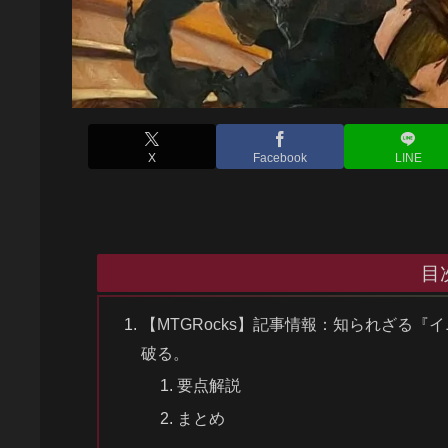
X
Facebook
LINE
目
【MTGRocks】記事情報：知られざる
破る。
要点解説
まとめ