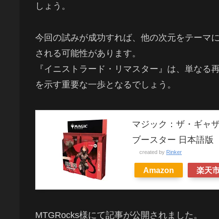
しょう。
今回の試みが成功すれば、他の次元をテーマ
される可能性があります。
『イニストラード・リマスター』は、単なる
を示す重要な一歩となるでしょう。
マジック：ザ・ギャザ
ブースター 日本語版 
created by
Rinker
Amazon
楽天
MTGRocks様にて記事が公開されました。