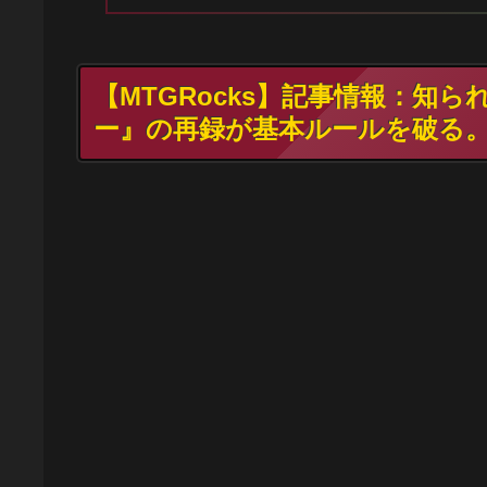
【MTGRocks】記事情報：知
ー』の再録が基本ルールを破る