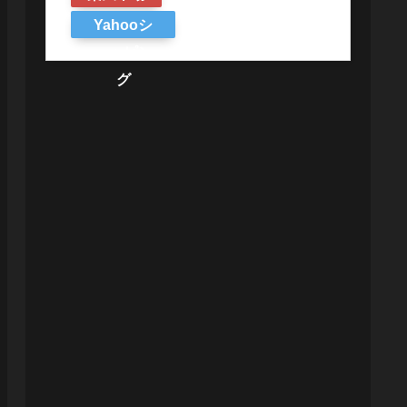
Yahooシ
ョッピン
グ