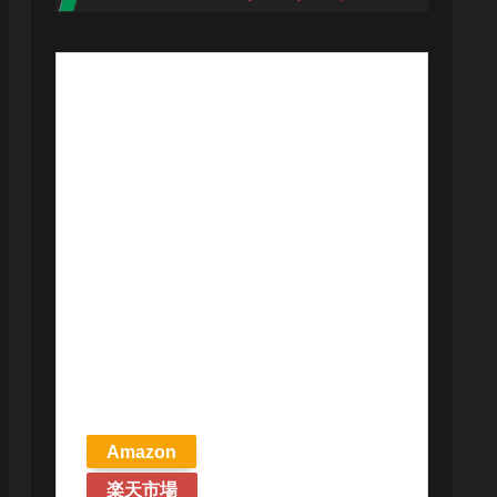
【予約商品
2026年4月24日
発売予定】 マ
ジック ザ・ギ
ャザリング ス
トリクスヘイ
ヴンの秘密 統
率者デッキ プ
リズマリの技
巧 英語版 MTG
Amazon
楽天市場