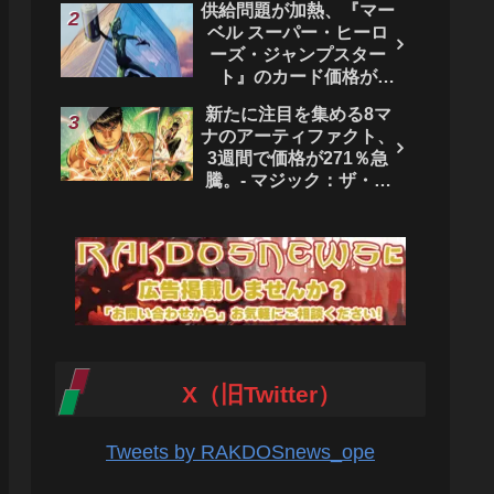
供給問題が加熱、『マー
ベル スーパー・ヒーロ
ーズ・ジャンプスター
ト』のカード価格が
4444％急騰。 - マジッ
新たに注目を集める8マ
ク：ザ・ギャザリング
ナのアーティファクト、
3週間で価格が271％急
騰。- マジック：ザ・ギ
ャザリング
X（旧Twitter）
Tweets by RAKDOSnews_ope