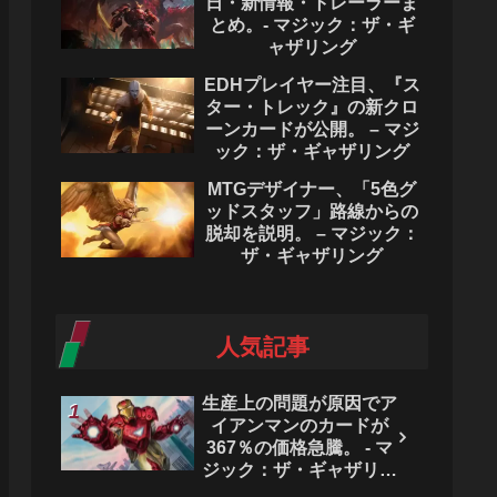
日・新情報・トレーラーま
とめ。- マジック：ザ・ギ
ャザリング
EDHプレイヤー注目、『ス
ター・トレック』の新クロ
ーンカードが公開。 – マジ
ック：ザ・ギャザリング
MTGデザイナー、「5色グ
ッドスタッフ」路線からの
脱却を説明。 – マジック：
ザ・ギャザリング
人気記事
生産上の問題が原因でア
イアンマンのカードが
367％の価格急騰。 - マ
ジック：ザ・ギャザリン
グ