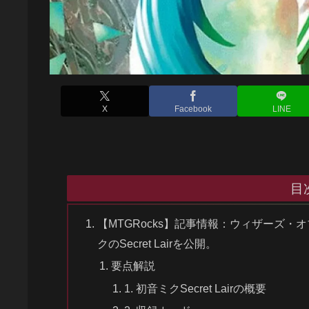
X
Facebook
LINE
目
【MTGRocks】記事情報：ウィザーズ
クのSecret Lairを公開。
要点解説
1. 初音ミクSecret Lairの概要