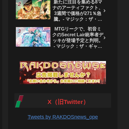
新たに注目を集める8マ
ク：ザ・ギャザリング
ナのアーティファクト、
3週間で価格が271％急
騰。- マジック：ザ・ギ
ャザリング
MTGリークで、初音ミ
クのSecret Lair統率者デ
ッキが登場予定と判明。
- マジック：ザ・ギャザ
リング
X（旧Twitter）
Tweets by RAKDOSnews_ope