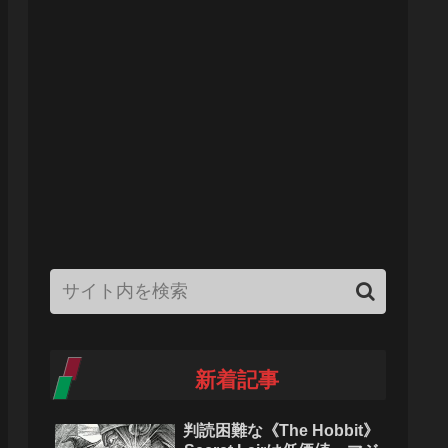
新着記事
判読困難な《The Hobbit》