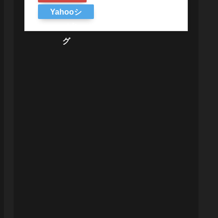
Yahooシ
ョッピン
グ