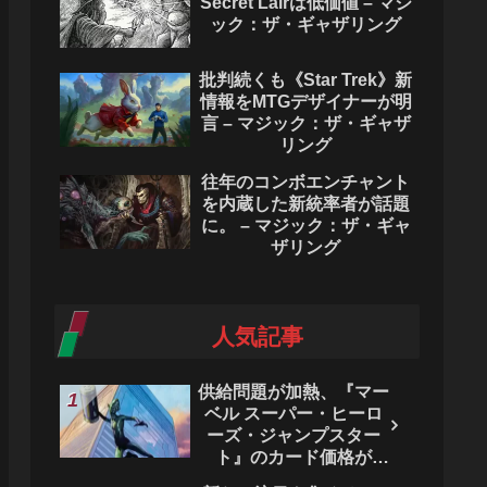
Secret Lairは低価値 – マジ
ック：ザ・ギャザリング
批判続くも《Star Trek》新
情報をMTGデザイナーが明
言 – マジック：ザ・ギャザ
リング
往年のコンボエンチャント
を内蔵した新統率者が話題
に。 – マジック：ザ・ギャ
ザリング
人気記事
供給問題が加熱、『マー
ベル スーパー・ヒーロ
ーズ・ジャンプスター
ト』のカード価格が
4444％急騰。 - マジッ