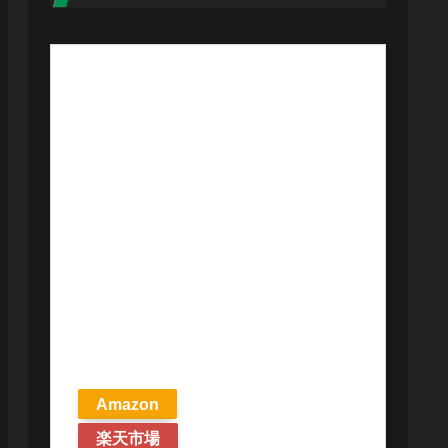
【予約商品
2026年4月24日
発売予定】 マ
ジック ザ・ギ
ャザリング ス
トリクスヘイ
ヴンの秘密 統
率者デッキ プ
リズマリの技
巧 英語版 MTG
Amazon
楽天市場