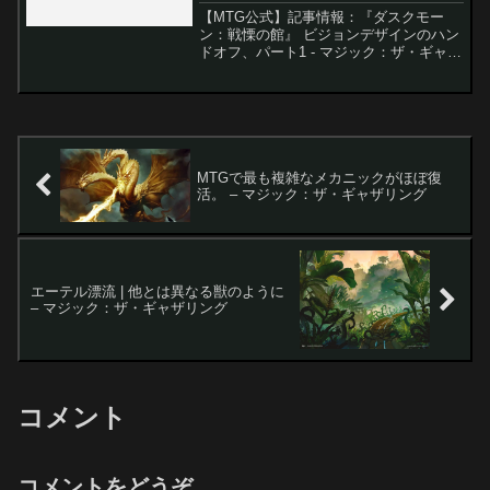
ング
【MTG公式】記事情報：『ダスクモー
ン：戦慄の館』 ビジョンデザインのハン
ドオフ、パート1 - マジック：ザ・ギャザ
リング MTG（マジック:ザ・ギャザリン
グ）の新セット『ダスクモーン：戦慄の
館』のビジョンデザインが発表され、そ
の舞台裏とな...
MTGで最も複雑なメカニックがほぼ復
活。 – マジック：ザ・ギャザリング
エーテル漂流 | 他とは異なる獣のように
– マジック：ザ・ギャザリング
コメント
コメントをどうぞ