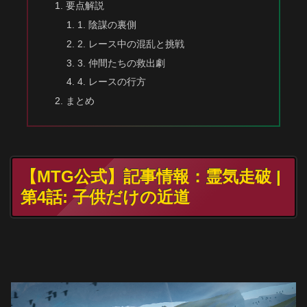
要点解説
1. 陰謀の裏側
2. レース中の混乱と挑戦
3. 仲間たちの救出劇
4. レースの行方
まとめ
【MTG公式】記事情報：霊気走破 |
第4話: 子供だけの近道