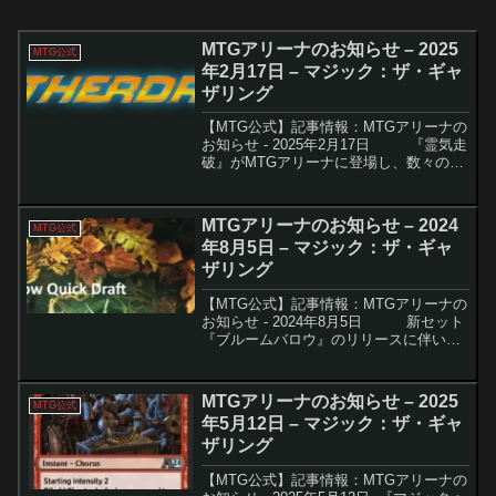
MTGアリーナのお知らせ – 2025
MTG公式
年2月17日 – マジック：ザ・ギャ
ザリング
【MTG公式】記事情報：MTGアリーナの
お知らせ - 2025年2月17日 『霊気走
破』がMTGアリーナに登場し、数々の新
カードや高速バトルが楽しめるリミテッ
ド環境が提供されている。これに伴い、
アリーナ限定のキャンペーンや新...
MTGアリーナのお知らせ – 2024
MTG公式
年8月5日 – マジック：ザ・ギャ
ザリング
【MTG公式】記事情報：MTGアリーナの
お知らせ - 2024年8月5日 新セット
『ブルームバロウ』のリリースに伴い、
多くのイベントやエラッタが発表されま
した。これにより、マジック：ザ・ギャ
ザリング（MTG）のプレイヤーた...
MTGアリーナのお知らせ – 2025
MTG公式
年5月12日 – マジック：ザ・ギャ
ザリング
【MTG公式】記事情報：MTGアリーナの