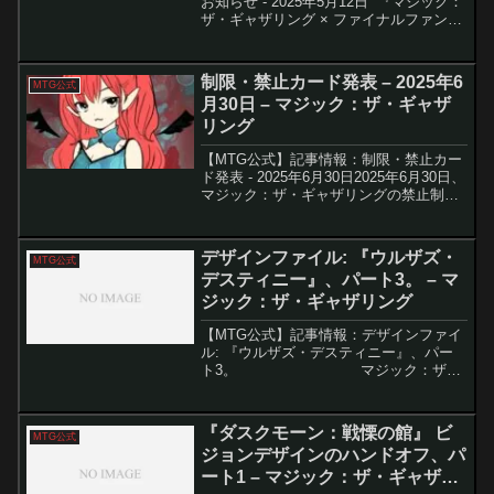
お知らせ - 2025年5月12日 『マジック：
ザ・ギャザリング × ファイナルファンタ
ジー』の発売が近づく中、MTGアリーナ
では数々の新情報が公開されました。本
記事では、FFセットのプレオーダーや...
制限・禁止カード発表 – 2025年6
MTG公式
月30日 – マジック：ザ・ギャザ
リング
【MTG公式】記事情報：制限・禁止カー
ド発表 - 2025年6月30日2025年6月30日、
マジック：ザ・ギャザリングの禁止制限
改定が発表され、スタンダードでは7枚の
カードが新たに禁止となりました。これ
により、支配的だったデッキの弱体化と
デザインファイル: 『ウルザズ・
MTG公式
環...
デスティニー』、パート3。 – マ
ジック：ザ・ギャザリング
【MTG公式】記事情報：デザインファイ
ル: 『ウルザズ・デスティニー』、パー
ト3。 マジック：ザ・
ギャザリング（MTG）のセット制作に
は、多くのカードが試作されながらも日
の目を見ずに終わ...
『ダスクモーン：戦慄の館』 ビ
MTG公式
ジョンデザインのハンドオフ、パ
ート1 – マジック：ザ・ギャザリ