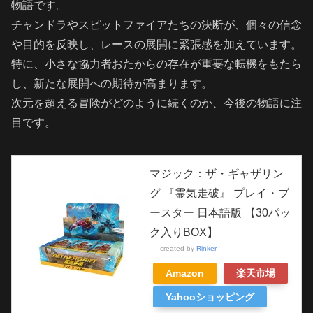
物語です。
チャンドラやスピットファイアたちの決断が、個々の信念
や目的を反映し、レースの展開に緊張感を加えています。
特に、小さな協力者おたからの存在が重要な転機をもたら
し、新たな展開への期待が高まります。
次元を超える冒険がどのように続くのか、今後の物語に注
目です。
マジック：ザ・ギャザリン
グ 『霊気走破』 プレイ・ブ
ースター 日本語版 【30パッ
ク入りBOX】
created by
Rinker
Amazon
楽天市場
Yahooショッピング