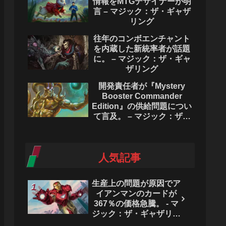
情報をMTGデザイナーが明
言 – マジック：ザ・ギャザ
リング
往年のコンボエンチャント
を内蔵した新統率者が話題
に。 – マジック：ザ・ギャ
ザリング
開発責任者が『Mystery
Booster Commander
Edition』の供給問題につい
て言及。 – マジック：ザ・
ギャザリング
人気記事
生産上の問題が原因でア
イアンマンのカードが
367％の価格急騰。 - マ
ジック：ザ・ギャザリン
グ