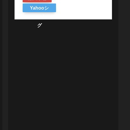
Yahooシ
ョッピン
グ