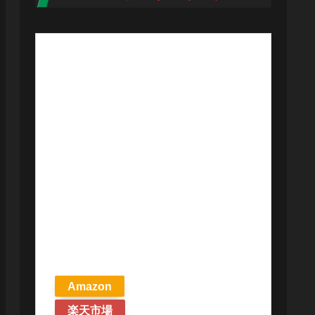
【予約商品
2026年4月24日
発売予定】 マ
ジック ザ・ギ
ャザリング ス
トリクスヘイ
ヴンの秘密 統
率者デッキ プ
リズマリの技
巧 英語版 MTG
Amazon
楽天市場