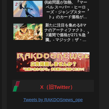
供給問題が加熱、『マー
ベル スーパー・ヒーロ
ーズ・ジャンプスター
ト』のカード価格が
4444％急騰。 - マジッ
新たに注目を集める8マ
ク：ザ・ギャザリング
ナのアーティファクト、
3週間で価格が271％急
騰。- マジック：ザ・ギ
ャザリング
X（旧Twitter）
Tweets by RAKDOSnews_ope