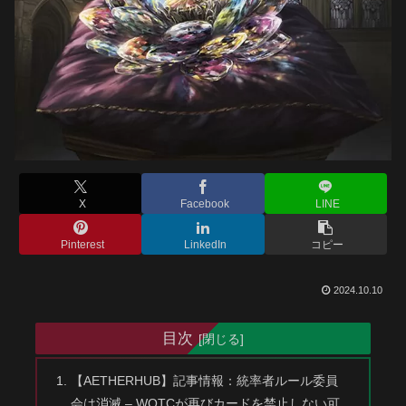
X
Facebook
LINE
Pinterest
LinkedIn
コピー
2024.10.10
目次
【AETHERHUB】記事情報：統率者ルール委員
会は消滅 – WOTCが再びカードを禁止しない可