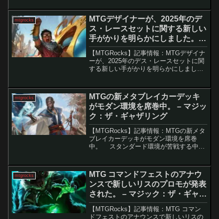
が導入された。しかし、その効果が発動
するまでに数ターンかかる仕様に対し、
MTGデザイナーが、2025年のデ
mtgrocks
多くのプ...
ス・レースセットに関する新しい
手がかりを明らかにしました。 –
マジック：ザ・ギャザリング
【MTGRocks】記事情報：MTGデザイナ
ーが、2025年のデス・レースセットに関
する新しい手がかりを明らかにしまし
た。 2024年はまだ終わっていません
が、早くも2025年のMTG（Magic: The
Gathering）リリー...
MTGの新メタブレイカーデッキ
mtgrocks
がモダン環境を席巻中。 – マジッ
ク：ザ・ギャザリング
【MTGRocks】記事情報：MTGの新メタ
ブレイカーデッキがモダン環境を席巻
中。 スタンダード環境が苦戦する中、
MTGのモダンフォーマットは現在非常に
健全な状態にあります。デッキの多様性
が高く、MTG Onlineでもイベント参加
MTG コマンドフェストのアナウ
mtgrocks
者...
ンスで新しいリスのプロモが発表
された。 – マジック：ザ・ギャザ
リング
【MTGRocks】記事情報：MTG コマン
ドフェストのアナウンスで新しいリスの