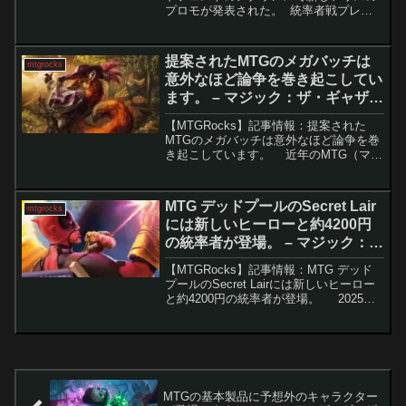
プロモが発表された。 統率者戦プレイ
ヤーにとって最大級の楽しみの一つであ
るコマンドフェストが、2025年も世界各
地で開催される。各地のイベント情報と
提案されたMTGのメガバッチは
mtgrocks
ともに、W...
意外なほど論争を巻き起こしてい
ます。 – マジック：ザ・ギャザリ
ング
【MTGRocks】記事情報：提案された
MTGのメガバッチは意外なほど論争を巻
き起こしています。 近年のMTG（マジ
ック：ザ・ギャザリング）では、バッチ
（特定のカード群をまとめて扱う仕組
み）が話題となっています。特に、「サ
MTG デッドプールのSecret Lair
mtgrocks
ンダー・ジャ...
には新しいヒーローと約4200円
の統率者が登場。 – マジック：
ザ・ギャザリング
【MTGRocks】記事情報：MTG デッド
プールのSecret Lairには新しいヒーロー
と約4200円の統率者が登場。 2025年
のエイプリルフールに合わせて、マジッ
ク：ザ・ギャザリングは驚きの新製品
「Secret Lair x...
MTGの基本製品に予想外のキャラクター