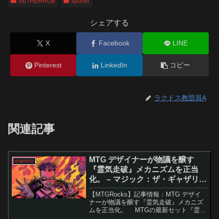
AETHERHUB
spoiler
シェアする
X
Facebook
LINE
Pinterest
LinkedIn
コピー
ラクドス教団員A
関連記事
MTG デザイナーが物議を醸す
mtgrocks
『霊気走破』メカニズムを正当
化。 – マジック：ザ・ギャザリン
グ
【MTGRocks】記事情報：MTG デザイ
ナーが物議を醸す『霊気走破』メカニズ
ムを正当化。 MTGの最新セット『霊気
走破』では、新メカニズム「最高速度」