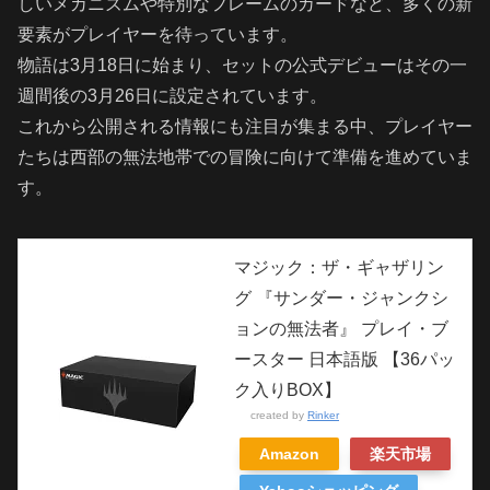
しいメカニズムや特別なフレームのカードなど、多くの新
要素がプレイヤーを待っています。
物語は3月18日に始まり、セットの公式デビューはその一
週間後の3月26日に設定されています。
これから公開される情報にも注目が集まる中、プレイヤー
たちは西部の無法地帯での冒険に向けて準備を進めていま
す。
マジック：ザ・ギャザリン
グ 『サンダー・ジャンクシ
ョンの無法者』 プレイ・ブ
ースター 日本語版 【36パッ
ク入りBOX】
created by
Rinker
Amazon
楽天市場