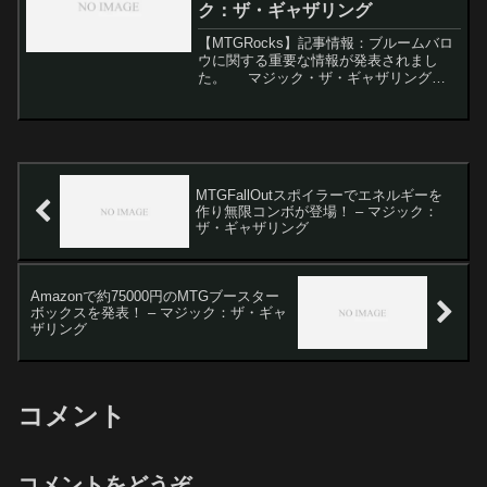
ク：ザ・ギャザリング
【MTGRocks】記事情報：ブルームバロ
ウに関する重要な情報が発表されまし
た。 マジック・ザ・ギャザリング
（MTG）の世界では、最近非常に忙しい
動きがありました。先週はSecret Lairsの
アナウンス、フルスポイラーシーズ
ン、...
MTGFallOutスポイラーでエネルギーを
作り無限コンボが登場！ – マジック：
ザ・ギャザリング
Amazonで約75000円のMTGブースター
ボックスを発表！ – マジック：ザ・ギャ
ザリング
コメント
コメントをどうぞ