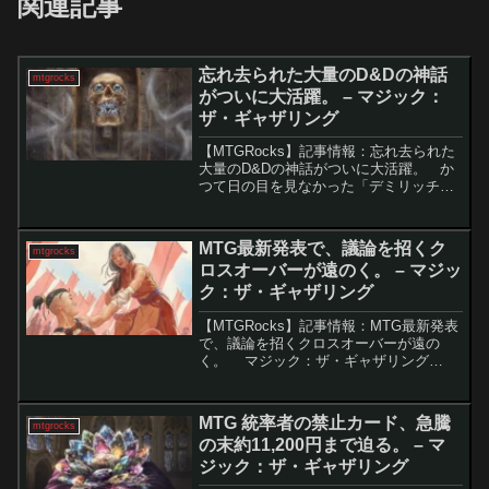
関連記事
忘れ去られた大量のD&Dの神話
mtgrocks
がついに大活躍。 – マジック：
ザ・ギャザリング
【MTGRocks】記事情報：忘れ去られた
大量のD&Dの神話がついに大活躍。 か
つて日の目を見なかった「デミリッチ」
が、モダンフォーマットの環境変化によ
り再評価されています。「信仰無き物あ
さり」の解禁を機に、「デミリッチ」を
MTG最新発表で、議論を招くク
mtgrocks
活用した新し...
ロスオーバーが遠のく。 – マジッ
ク：ザ・ギャザリング
【MTGRocks】記事情報：MTG最新発表
で、議論を招くクロスオーバーが遠の
く。 マジック：ザ・ギャザリング
（MTG）は「ユニバース・ビヨンド」企
画を拡大し、多くの人気IPとのコラボを
展開しています。しかし、すべてのIPが
MTG 統率者の禁止カード、急騰
mtgrocks
対象になる...
の末約11,200円まで迫る。 – マ
ジック：ザ・ギャザリング