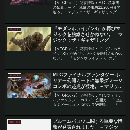
【MTGRocks】記事情報：MTG 統率者
の禁止カード、急騰の末約11,200円まで
迫る。 マジック：ザ・ギャザリング
（MTG）の人気フォーマット「統率者
戦」において、長らく禁止されていたカ
ード「宝石の睡蓮」が、近く解禁される
『モダンホライゾン3』が再びマ
mtgrocks
のではな...
ジックを脱線させかねない。 – マ
ジック：ザ・ギャザリング
【MTGRocks】記事情報：『モダンホラ
イゾン3』が再びマジックを脱線させかね
ない。 『モダンホライゾン3』のプレ
ビューシーズン開始を前に、このセット
がもたらす可能性のある影響に多くのプ
レイヤーが注目しています。過去のセッ
MTGファイナルファンタジー ホ
mtgrocks
トがモダン...
リデー公開カードに無限ダメージ
コンボの起点が登場。 – マジッ
ク：ザ・ギャザリング
【MTGRocks】記事情報：MTGファイナ
ルファンタジー ホリデー公開カードに無
限ダメージコンボの起点が登場。 『マ
ジック：ザ・ギャザリング（MTG）』と
『ファイナルファンタジー』のコラボ
は、すでに数か月前に発売され大きな話
ブルームバロウに関する重要な情
mtgrocks
題を呼び...
報が発表されました。 – マジッ