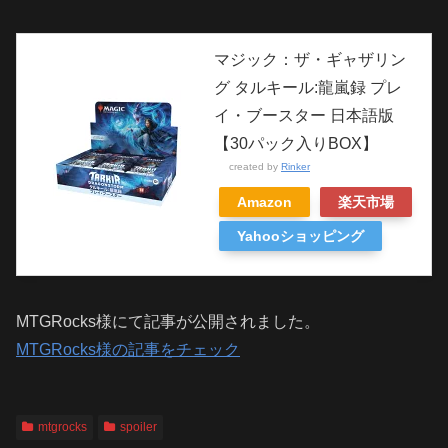
マジック：ザ・ギャザリン
グ タルキール:龍嵐録 プレ
イ・ブースター 日本語版
【30パック入りBOX】
created by
Rinker
Amazon
楽天市場
Yahooショッピング
MTGRocks様にて記事が公開されました。
MTGRocks様の記事をチェック
mtgrocks
spoiler