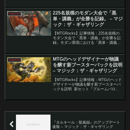
月2日に、Magic: The Gathering（MTG）
のスタンダードフォーマットのローテ...
225名規模のモダン大会で「黒
mtgrocks
単・講義」が全勝を記録。 – マジ
ック：ザ・ギャザリング
【MTGRocks】記事情報：225名規模の
モダン大会で「黒単・講義」が全勝を記
録。モダン環境における「黒単・講義」
の躍進『アバター 伝説の少年アン』のリ
リース以降、「講義」カードは複数のフ
ォーマットで重要な役割を果たしてきま
MTGのヘッドデザイナーが物議
mtgrocks
したが、Mag...
を醸す新ブースターパックを説明
– マジック：ザ・ギャザリング
【MTGRocks】記事情報：MTGのヘッド
デザイナーが物議を醸す新ブースターパ
ックを説明 新セット『ブルームバロ
ウ』とともに登場する「バリューブース
ター」は、MTGプレイヤーの間でほとん
ど嫌われています。7枚しかカードが入っ
ておらず、レ...
『タルキール：龍嵐録』のアップデート
速報 – マジック：ザ・ギャザリング