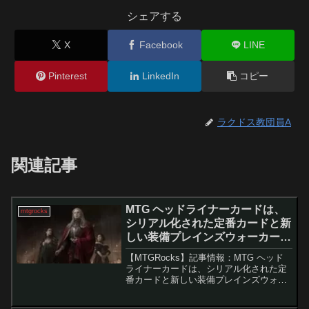
シェアする
X
Facebook
LINE
Pinterest
LinkedIn
コピー
ラクドス教団員A
関連記事
MTG ヘッドライナーカードは、
mtgrocks
シリアル化された定番カードと新
しい装備プレインズウォーカーを
誇示します。 – マジック：ザ・ギ
【MTGRocks】記事情報：MTG ヘッド
ャザリング
ライナーカードは、シリアル化された定
番カードと新しい装備プレインズウォー
カーを誇示します。 MagicCon: Las
Vegasにて、MTGの未来について多くの