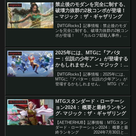
情報が公開されました。MTG ...
禁止後のモダンを完全に制する、
mtgrocks
破壊力抜群の2枚コンボが登場！
– マジック：ザ・ギャザリング
【MTGRocks】記事情報：禁止後のモダ
ンを完全に制する、破壊力抜群の2枚コン
ボが登場！ 『カルロフ邸殺人事件』の
リリース以来、モダンフォーマットでは
「ギルドパクトの力線」が支配的な存在
となり、様々なデッキでその力を示して
2025年には、MTGに『アバタ
mtgrocks
います。要...
ー：伝説の少年アン』が登場する
かもしれません。 – マジック：
ザ・ギャザリング
【MTGRocks】記事情報：2025年には、
MTGに『アバター：伝説の少年アン』が
登場するかもしれません。 MTG（マジ
ック・ザ・ギャザリング）の「Universes
Beyond」シリーズに、人気アニメ『アバ
ター 伝説の少年アン』...
MTGスタンダード・ローテーシ
AETHERHUB
ョン2024： 概要と最終ランキン
グ- マジック：ザ・ギャザリング
【AETHERHUB】記事情報：MTGスタン
ダード・ローテーション2024： 概要と最
終ランキング 2024年7月30日と8