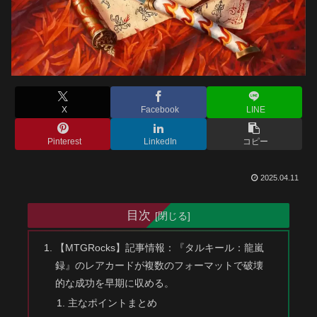
X
Facebook
LINE
Pinterest
LinkedIn
コピー
2025.04.11
目次
【MTGRocks】記事情報：『タルキール：龍嵐
録』のレアカードが複数のフォーマットで破壊
的な成功を早期に収める。
主なポイントまとめ