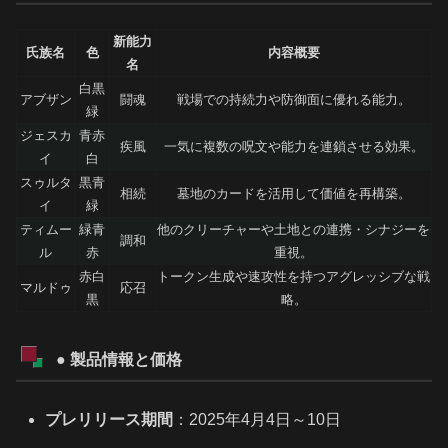
新能力
氏族名
色
内容概要
名
白黒
アブザン
闘魂
戦場での持続力や防御面に優れる能力。
緑
ジェスカ
青赤
疾風
一気に複数の呪文や能力を連鎖させる効果。
イ
白
スゥルタ
黒青
相続
墓地のカードを活用して価値を再構築。
イ
緑
ティムー
緑青
他のクリーチャーや土地との連携・シナジーを
調和
ル
赤
重視。
赤白
トークン生成や速攻性を持つアグレッシブな戦
マルドゥ
応召
黒
略。
● 製品情報と価格
プレリリース期間
：2025年4月4日～10日