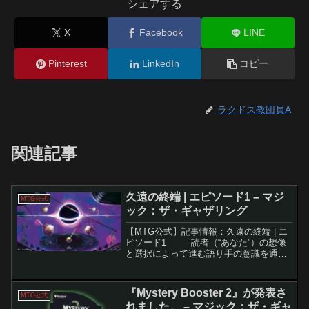
シェアする
X
Facebook
LINE
Pinterest
LinkedIn
コピー
ラクドス教団員A
関連記事
久遠の終端 | エピソード1 – マジ
MTG公式
ック：ザ・ギャザリング
【MTG公式】記事情報：久遠の終端 | エ
ピソード1 読者（“あなた”）の想像
と選択によって進む語り手の意識を通
じ、遠い宇宙系Sotheraを舞台に、星の破
滅と救済の交差点が描かれる物語が幕を
開けます。要点解説物語の核は「想...
『Mystery Booster 2』が発表さ
MTG公式
れました。 – マジック：ザ・ギャ