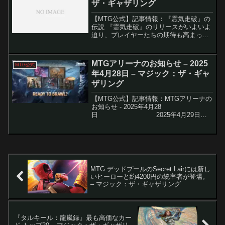
ザ・ギャザリング
【MTG公式】記事情報：『霊気走破』の
伝説 『霊気走破』のリリースがいよいよ
迫り、プレイヤーたちの期待も高まって
いる。本セットの中心には、マルチバー
ス全体を舞台とする壮大なレース「ギラ
プール・グランプリ」があり、10のチー
MTGアリーナのお知らせ – 2025
MTG公式
ムが神秘的な「霊気...
年4月28日 – マジック：ザ・ギャ
ザリング
【MTG公式】記事情報：MTGアリーナの
お知らせ - 2025年4月28
日 2025年4月29日、
MTGアリーナにて待望のデジタル専用セ
ット『アルケミー：タルキール』がリリ
ースされます...
MTG デッドプールのSecret Lairには新し
いヒーローと約4200円の統率者が登場。
– マジック：ザ・ギャザリング
『タルキール：龍嵐録』最も高価なカー