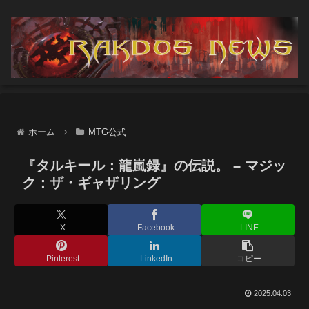
ホーム
MTG公式
『タルキール：龍嵐録』の伝説。 – マジッ
ク：ザ・ギャザリング
X
Facebook
LINE
Pinterest
LinkedIn
コピー
2025.04.03