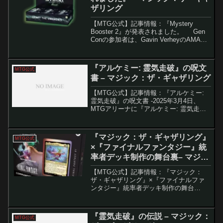
ザリング
【MTG公式】記事情報：『Mystery
Booster 2』が発表されました。 Gen
Conの参加者は、Gavin VerheyのAMAパ
ネルで特別なサプライズを受け取りまし
た。彼のイベントでは予想外の展開が期
待されていますが、...
『アルケミー: 霊気走破』の呪文
MTG公式
書 – マジック：ザ・ギャザリング
【MTG公式】記事情報：『アルケミー:
霊気走破』の呪文書 -2025年3月4日、
MTGアリーナに『アルケミー: 霊気走
破』が登場し、新たに30枚のカードが追
加されます。本記事では、その概要と特
徴的なメカニズムについて紹介します。
『マジック：ザ・ギャザリング』
MTG公式
主要ポイン...
×『ファイナルファンタジー』統
率者デッキ制作の舞台裏– マジッ
ク：ザ・ギャザリング
【MTG公式】記事情報：『マジック：
ザ・ギャザリング』×『ファイナルファ
ンタジー』統率者デッキ制作の舞台
裏 2025年6月、MTGと『ファイナル
ファンタジー』が初の本格コラボを果た
した統率者デッキが登場。その制作舞台
『霊気走破』の伝説 – マジック：
MTG公式
裏を、リード...