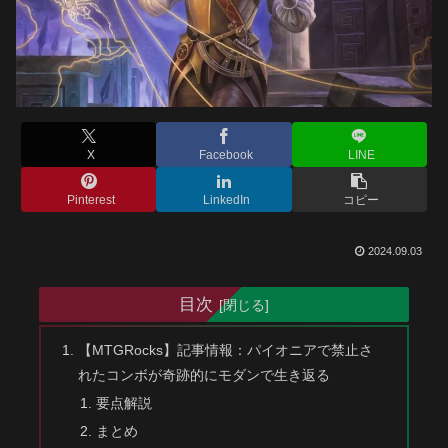
X
Facebook
LINE
Pinterest
LinkedIn
コピー
2024.09.03
目次
【MTGRocks】記事情報：パイオニアで禁止さ
れたコンボが奇跡的にモダンで生き返る
要点解説
まとめ