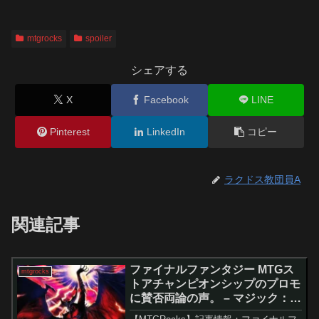
mtgrocks
spoiler
シェアする
X
Facebook
LINE
Pinterest
LinkedIn
コピー
ラクドス教団員A
関連記事
ファイナルファンタジー MTGス
mtgrocks
トアチャンピオンシップのプロモ
に賛否両論の声。 – マジック：
ザ・ギャザリング