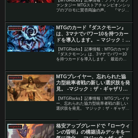
【MTGRocks】記事情報：ファイナルフ
ァンタジー MTGストアチャンピオンシッ
プのプロモに賛否両論の声。 『マジッ
ク：ザ・ギャザリング（MTG）』のファ
イナルファンタジーコラボセットが、い
よいよ来月に正式リリースされます。こ
MTGのカード『ダスクモーン』
mtgrocks
のセッ...
は、3マナでパワー10を持つカー
ドを導入します。 – マジック：
ザ・ギャザリング
【MTGRocks】記事情報：MTGのカード
『ダスクモーン』は、3マナでパワー10
を持つカードを導入します。 最近の
『マジック：ザ・ギャザリング』(MTG)
では、過去では考えられないほど強力な
クリーチャーが次々と登場しています。
MTGプレイヤー、忘れられた協
mtgrocks
その中でも...
力型統率者戦の新しい選択肢を発
見。 -マジック：ザ・ギャザリン
グ
【MTGRocks】記事情報：MTGプレイヤ
ー、忘れられた協力型統率者戦の新しい
選択肢を発見。 マジック：ザ・ギャザリ
ング（MTG）には、人気の「統率者戦」
以外にも多彩なマルチプレイフォーマッ
トがあります。その中で、長らく忘れら
格安アップグレードで『ローウィ
mtgrocks
れていた「大...
ンの昏明』の構築済みデッキを一