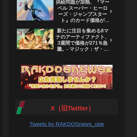
供給問題が加熱、『マー
ベル スーパー・ヒーロ
ーズ・ジャンプスター
ト』のカード価格が
4444％急騰。 - マジッ
新たに注目を集める8マ
ク：ザ・ギャザリング
ナのアーティファクト、
3週間で価格が271％急
騰。- マジック：ザ・ギ
ャザリング
X（旧Twitter）
Tweets by RAKDOSnews_ope