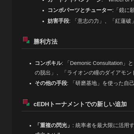
コンボパーツとチューター
:「鏡に
妨害手段
: 「意志の力」、「紅蓮破
勝利方法
コンボキル
: 「Demonic Consul
の脱出」、「ライオンの瞳のダイアモン
その他の手段
: 「研磨基地」を使った自
cEDHトーナメントでの新しい追加
「重複の閃光」
: 統率者を最大限に活