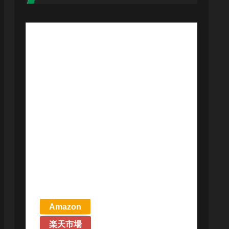
【予約商品
2026年4月24日
発売予定】 マ
ジック ザ・ギ
ャザリング ス
トリクスヘイ
ヴンの秘密 統
率者デッキ プ
リズマリの技
巧 英語版 MTG
Amazon
楽天市場