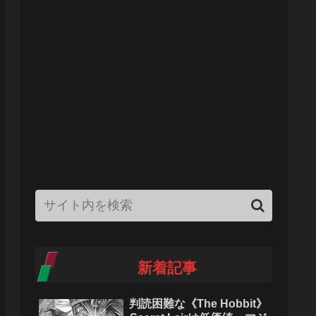
新着記事
判読困難な《The Hobbit》