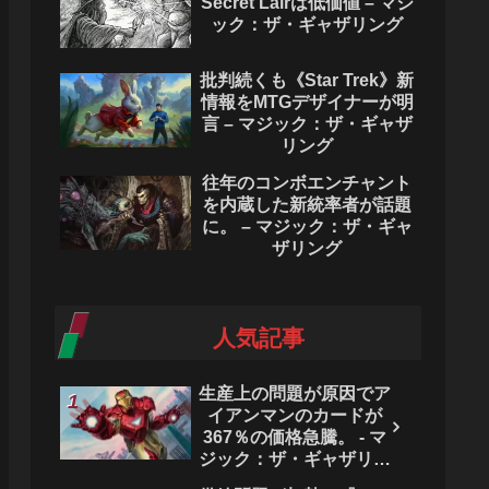
Secret Lairは低価値 – マジ
ック：ザ・ギャザリング
批判続くも《Star Trek》新
情報をMTGデザイナーが明
言 – マジック：ザ・ギャザ
リング
往年のコンボエンチャント
を内蔵した新統率者が話題
に。 – マジック：ザ・ギャ
ザリング
人気記事
生産上の問題が原因でア
イアンマンのカードが
367％の価格急騰。 - マ
ジック：ザ・ギャザリン
グ