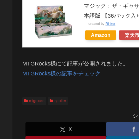
マジック：ザ・ギャザ
本語版 【36パック入
created by
Rinker
Amazon
楽天
MTGRocks様にて記事が公開されました。
MTGRocks様の記事をチェック
mtgrocks
spoiler
シ
X