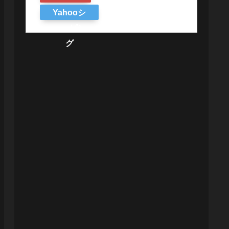
Yahooシ
ョッピン
グ