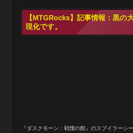
【MTGRocks】記事情報：黒
現化です。
『ダスクモーン：戦慄の館』のスプイラーシ