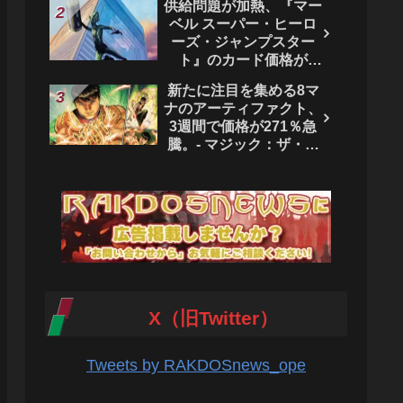
供給問題が加熱、『マー
ベル スーパー・ヒーロ
ーズ・ジャンプスター
ト』のカード価格が
4444％急騰。 - マジッ
新たに注目を集める8マ
ク：ザ・ギャザリング
ナのアーティファクト、
3週間で価格が271％急
騰。- マジック：ザ・ギ
ャザリング
X（旧Twitter）
Tweets by RAKDOSnews_ope