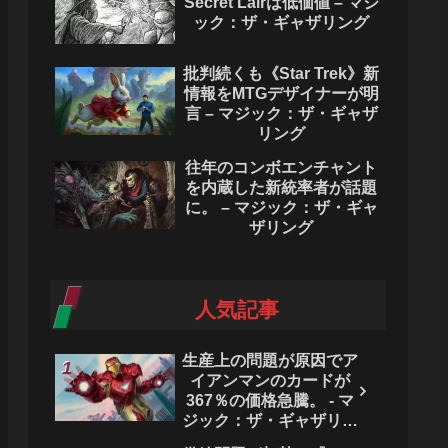
Secret Lairは低価値 – マジ
ック：ザ・ギャザリング
批判続くも《Star Trek》新
情報をMTGデザイナーが明
言 – マジック：ザ・ギャザ
リング
往年のコンボエンチャント
を内蔵した新統率者が話題
に。 – マジック：ザ・ギャ
ザリング
人気記事
生産上の問題が原因でア
イアンマンのカードが
367％の価格急騰。 - マ
ジック：ザ・ギャザリン
グ