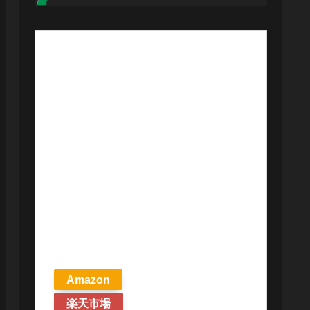
【予約商品
2026年4月24日
発売予定】 マ
ジック ザ・ギ
ャザリング ス
トリクスヘイ
ヴンの秘密 統
率者デッキ プ
リズマリの技
巧 英語版 MTG
Amazon
楽天市場