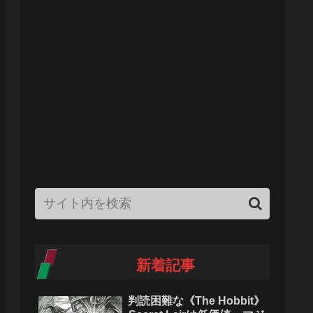
新着記事
判読困難な《The Hobbit》