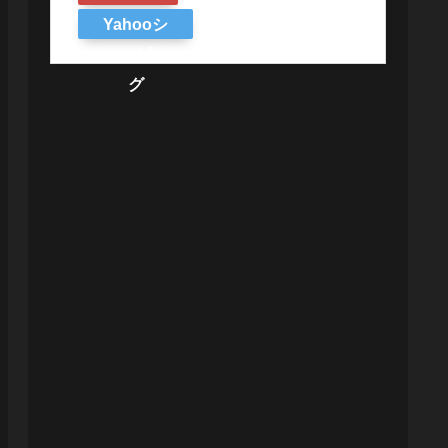
Yahooシ
ョッピン
グ