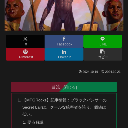
X
Facebook
LINE
Pinterest
LinkedIn
コピー
2024.10.19
2024.10.21
目次
【MTGRocks】記事情報：ブラックパンサーの
Secret Lairは、クールな統率者を誇り、価値は
低い。
要点解説