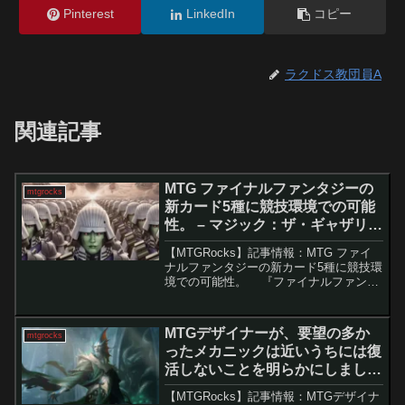
Pinterest
LinkedIn
コピー
ラクドス教団員A
関連記事
MTG ファイナルファンタジーの
mtgrocks
新カード5種に競技環境での可能
性。 – マジック：ザ・ギャザリン
グ
【MTGRocks】記事情報：MTG ファイ
ナルファンタジーの新カード5種に競技環
境での可能性。 『ファイナルファンタ
ジー』とのコラボセットは、基本的に統
率者戦を主眼に設計されています。多数
の伝説キャラクターやメカニクスが採用
MTGデザイナーが、要望の多か
mtgrocks
されてお...
ったメカニックは近いうちには復
活しないことを明らかにしまし
た。 – マジック：ザ・ギャザリン
【MTGRocks】記事情報：MTGデザイナ