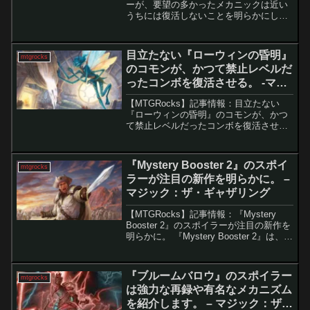
グ
ーが、要望の多かったメカニックは近い
うちには復活しないことを明らかにしま
した。 『マジック：ザ・ギャザリング
（MTG）』の最新セット『サンダー・ジ
ャンクションの無法者』のリリースに伴
目立たない『ローウィンの昏明』
mtgrocks
い、種族...
のコモンが、かつて禁止レベルだ
ったコンボを復活させる。 -マジ
ック：ザ・ギャザリング
【MTGRocks】記事情報：目立たない
『ローウィンの昏明』のコモンが、かつ
て禁止レベルだったコンボを復活させ
る。 かつてモダン環境を震撼させた「欠
片の双子」コンボ。その系譜を思わせる
新たな無限コンボが、スタンダードで発
『Mystery Booster 2』のスポイ
mtgrocks
見され話題を集めてい...
ラーが注目の新作を明らかに。 –
マジック：ザ・ギャザリング
【MTGRocks】記事情報：『Mystery
Booster 2』のスポイラーが注目の新作を
明らかに。 『Mystery Booster 2』は、マ
ジック：ザ・ギャザリングのプレイヤー
にとって非常に楽しみなセットとして登
場します。Futu...
『ブルームバロウ』のスポイラー
mtgrocks
は強力な再録や有名なメカニズム
を紹介します。 – マジック：ザ・