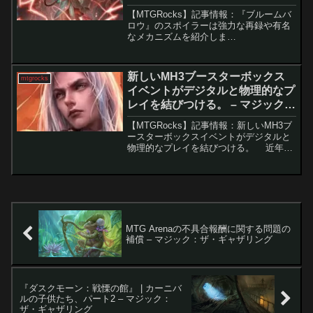
ギャザリング
【MTGRocks】記事情報：『ブルームバ
ロウ』のスポイラーは強力な再録や有名
なメカニズムを紹介しま
す。 MTGの新セット『ブルー
ムバロウ』のスプイラーがついに公開さ
れ、既に多くのカードが話題となってい
新しいMH3ブースターボックス
mtgrocks
ます。この...
イベントがデジタルと物理的なプ
レイを結びつける。 – マジック：
ザ・ギャザリング
【MTGRocks】記事情報：新しいMH3ブ
ースターボックスイベントがデジタルと
物理的なプレイを結びつける。 近年、
『マジック：ザ・ギャザリング』のMTG
アリーナでは、ユニークな大会が数多く
開催されています。2020年には初のMTG
ア...
MTG Arenaの不具合報酬に関する問題の
補償 – マジック：ザ・ギャザリング
『ダスクモーン：戦慄の館』 | カーニバ
ルの子供たち、パート2 – マジック：
ザ・ギャザリング