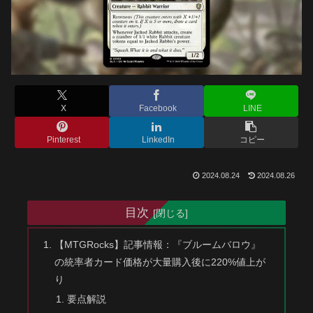
X
Facebook
LINE
Pinterest
LinkedIn
コピー
2024.08.24
2024.08.26
目次
【MTGRocks】記事情報：『ブルームバロウ』
の統率者カード価格が大量購入後に220%値上が
り
要点解説