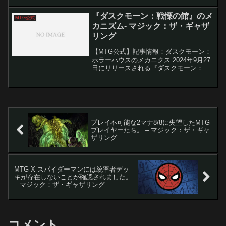
な場面。物理的・精神的圧力の中、彼ら
は命と信念を懸けて対峙し、物語は新た
『ダスクモーン：戦慄の館』のメ
MTG公式
な局面へと突...
カニズム- マジック：ザ・ギャザ
リング
【MTG公式】記事情報：ダスクモーン：
ホラーハウスのメカニクス 2024年9月27
日にリリースされる『ダスクモーン：戦
慄の館』は、魔法の次元である「ダスク
モーン」を舞台に、恐怖が形となる恐ろ
しい館を探索する新しいセットです。こ
の記事では、こ...
プレイ不可能な2マナ8/8に失望したMTG
プレイヤーたち。 – マジック：ザ・ギャ
ザリング
MTG X スパイダーマンには統率者デッ
キが存在しないことが確認されました。
– マジック：ザ・ギャザリング
コメント