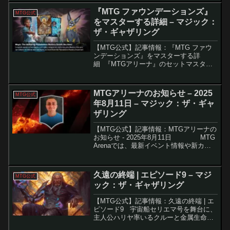
『MTG ファウンデーションズ』
MTG公式
をマスターする詳細 – マジック：
ザ・ギャザリング
【MTG公式】記事情報：『MTG ファウ
ンデーションズ』をマスターする詳
細 『MTGアリーナ』のセットマスタリ
ーとマスタリーパスは、試合やイベント
で経験値を獲得しながら追加報酬をアン
ロックできるシステムです。マスタリー
MTGアリーナのお知らせ – 2025
MTG公式
パスを利用すると、特...
年8月11日 – マジック：ザ・ギャ
ザリング
【MTG公式】記事情報：MTGアリーナの
お知らせ - 2025年8月11日 MTG
Arenaでは、最新イベント情報や新カー
ド公開、特別デッキの登場など、多彩な
ニュースが発表されました。特に
「Arena Champ...
久遠の終端 | エピソード9 – マジ
MTG公式
ック：ザ・ギャザリング
【MTG公式】記事情報：久遠の終端 | エ
ピソード9 宇宙船セリエマ号を舞台に、
主人公ハリヤ率いるクルーと金属生命体
「テゼレット」との遭遇が描かれる壮絶