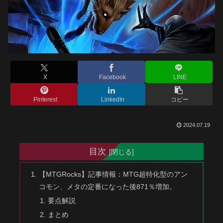
X
Facebook
LINE
Pinterest
LinkedIn
コピー
2024.07.19
目次
【MTGRocks】記事情報：MTG超特化型のアン
コモン、メタの定番になった後871％増加。
要点解説
まとめ