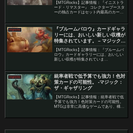
【MTGRocks】記事情報：『イニストラ
ード・リマスター』 コレクターブースタ
ーの独占カードはセット内最高のカード
です。 2025年の注目セット『イニストラ
ード・リマスター』では、豪華なコレク
ター・ブースター専用カードが目玉とな
『ブルームバロウ』カードギャラ
mtgrocks
っています...
リーには、おいしい新しい収穫が
特集されています。 – マジック：
ザ・ギャザリング
【MTGRocks】記事情報：『ブルームバ
ロウ』カードギャラリーには、おいしい
新しい収穫が特集されていま
す。 『ブルームバロウ』のスポイラ
ーシーズンが終了し、注目の新カードや
美しいアートが多数登場しました。この
統率者戦で低予算でも強力！色対
mtgrocks
記事では、最後のスポ...
策カードの可能性。 -マジック：
ザ・ギャザリング
【MTGRocks】記事情報：統率者戦で低
予算でも強力！色対策カードの可能性。
MTGは非常に高価なゲームであり、構築
済みデッキの平均価格は数万円に達しま
す。特に統率者戦では、1枚で数万円する
カードも珍しくありません。しかし、予
算を抑えつつ...