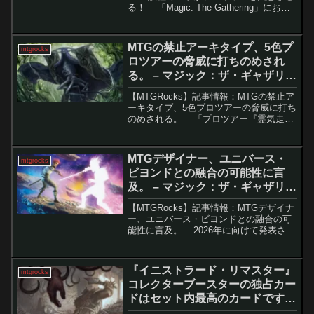
る！ 「Magic: The Gathering」におけ
るミスプリントは長い歴史を持ち、時に
は完全に白紙のカードが製品に混入する
こともあります。これについて...
MTGの禁止アーキタイプ、5色プ
mtgrocks
ロツアーの脅威に打ちのめされ
る。 – マジック：ザ・ギャザリン
グ
【MTGRocks】記事情報：MTGの禁止ア
ーキタイプ、5色プロツアーの脅威に打ち
のめされる。 「プロツアー『霊気走
破』」が終了し、事前の予想とは異なる
結果となりました。多くの人が「エスパ
ー・ピクシーが環境を支配する」と考え
MTGデザイナー、ユニバース・
mtgrocks
ていました...
ビヨンドとの融合の可能性に言
及。 – マジック：ザ・ギャザリン
グ
【MTGRocks】記事情報：MTGデザイナ
ー、ユニバース・ビヨンドとの融合の可
能性に言及。 2026年に向けて発表され
たMTGの新セットが、ファンの間で大き
な話題と議論を呼んでいます。特に
『Reality Fracture』というセ...
『イニストラード・リマスター』
mtgrocks
コレクターブースターの独占カー
ドはセット内最高のカードです。
– マジック：ザ・ギャザリング