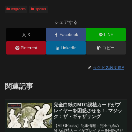
mtgrocks
spoiler
シェアする
X
Facebook
LINE
Pinterest
LinkedIn
コピー
ラクドス教団員A
関連記事
完全白紙のMTG誤植カードがプ
mtgrocks
レイヤーを困惑させる！- マジッ
ク：ザ・ギャザリング
【MTGRocks】記事情報：完全白紙の
MTG誤植カードがプレイヤーを困惑させ