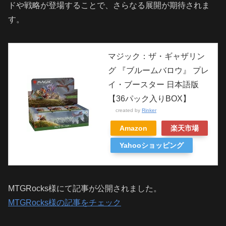
ドや戦略が登場することで、さらなる展開が期待されま
す。
マジック：ザ・ギャザリン
グ 『ブルームバロウ』 プレ
イ・ブースター 日本語版
【36パック入りBOX】
created by
Rinker
Amazon
楽天市場
Yahooショッピング
MTGRocks様にて記事が公開されました。
MTGRocks様の記事をチェック