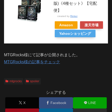
版)《4種セット》【宅配
便】
created by
Rinker
Amazon
楽天市場
Yahooショッピング
MTGRocks様にて記事が公開されました。
MTGRocks様の記事をチェック
mtgrocks
spoiler
シェアする
X
Facebook
LINE