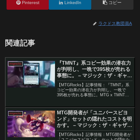
Pinterest
LinkedIn
コピー
ラクドス教団員A
関連記事
『TMNT』系コピー効果の潜在力
mtgrocks
が判明し、一晩で395枚が売れる
事態に。 – マジック：ザ・ギャザ
リング
【MTGRocks】記事情報：『TMNT』系
コピー効果の潜在力が判明し、一晩で
395枚が売れる事態に。MTG x TMNTに
おける「アルバイトミュータント、アル
マ」の再評価と価格推移「MTG x
TMNT」のプレリリースが終了し、リミ
MTG開発者が「ユニバースビヨ
mtgrocks
テッド...
ンド」セットの隠れたコストを明
かす。 – マジック：ザ・ギャザリ
ング
【MTGRocks】記事情報：MTG開発者が
「ユニバースビヨンド」セットの隠れた