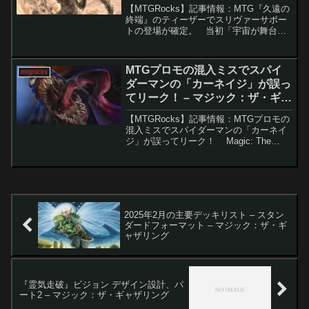
ング
【MTGRocks】記事情報：MTG『久遠の
終端』のティーザーでスリヴァーサポー
トの登場が確定。 当初「宇宙が舞台」
と聞いて懐疑的だったプレイヤーも多か
った『久遠の終端』ですが、続々と情報
が公開されるにつれ、注目が大きく高ま
MTGプロモの混入ミスでスパイ
mtgrocks
っています。...
ダーマンの「カーネイジ」が誤っ
てリーク！ – マジック：ザ・ギャ
ザリング
【MTGRocks】記事情報：MTGプロモの
混入ミスでスパイダーマンの「カーネイ
ジ」が誤ってリーク！ Magic: The
Gathering（MTG）では、近年
『Fortnite』『初音ミク』『スポンジボ
ブ』などのコラボで異色のカー...
2025年2月の主要デッキリスト – スタン
ダードフォーマット – マジック：ザ・ギ
ャザリング
『霊気走破』ビジョン デザイン設計、パ
ート2 – マジック：ザ・ギャザリング