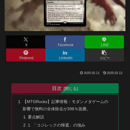
X
Facebook
LINE
Pinterest
LinkedIn
コピー
2025.02.11
2025.02.12
目次
【MTGRocks】記事情報：モダンメタゲームの
影響で無料の全体除去が398％急騰。
要点解説
1. 「コジレックの帰還」の強み