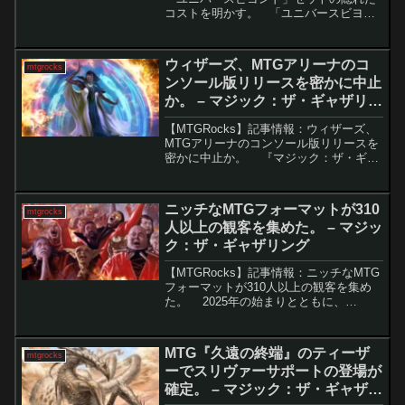
コストを明かす。 「ユニバースビヨン
ド（Universes Beyond）」は、コラボに
よる特別セットとして登場以来、賛否を
巻き起こしてきました。しかし、F...
ウィザーズ、MTGアリーナのコ
mtgrocks
ンソール版リリースを密かに中止
か。 – マジック：ザ・ギャザリン
グ
【MTGRocks】記事情報：ウィザーズ、
MTGアリーナのコンソール版リリースを
密かに中止か。 『マジック：ザ・ギャ
ザリング（MTG）』のデジタル版である
「MTG Arena」は、複雑なルールを忠実
に再現しながら日々進化を続けていま
ニッチなMTGフォーマットが310
mtgrocks
す...
人以上の観客を集めた。 – マジッ
ク：ザ・ギャザリング
【MTGRocks】記事情報：ニッチなMTG
フォーマットが310人以上の観客を集め
た。 2025年の始まりとともに、
MTG（マジック・ザ・ギャザリング）の
フォーマット「パウパー」が注目を集め
ています。特にイタリアで開催された
MTG『久遠の終端』のティーザ
mtgrocks
「Damn...
ーでスリヴァーサポートの登場が
確定。 – マジック：ザ・ギャザリ