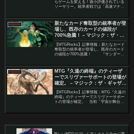
らゲームを変える！過小評価されている
ソーサリー。統率者戦では「高速マナ」
の存在により、序盤から驚異的な動きが
可能です。中でも、わずか1マナでゲーム
の流れを大きく変えるカード「変化の
新たなカード奪取型の統率者が登
mtgrocks
風」が再注目されて...
場し、既存のカードの値段が
700%急騰！ – マジック：ザ・ギ
ャザリング
【MTGRocks】記事情報：新たなカード
奪取型の統率者が登場し、既存のカード
の値段が700%急騰！ 『サンダー・
ジャンクションの無法者』の発売以来、
多くのMTGプレイヤーが新しい統率者デ
ッキを手に入れています。これらのデッ
MTG『久遠の終端』のティーザ
mtgrocks
キ...
ーでスリヴァーサポートの登場が
確定。 – マジック：ザ・ギャザリ
ング
【MTGRocks】記事情報：MTG『久遠の
終端』のティーザーでスリヴァーサポー
トの登場が確定。 当初「宇宙が舞台」
と聞いて懐疑的だったプレイヤーも多か
った『久遠の終端』ですが、続々と情報
が公開されるにつれ、注目が大きく高ま
っています。...
新しいMTGのプレミアムエルドラージ需