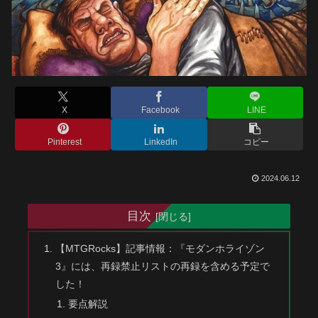
X
Facebook
LINE
Pinterest
LinkedIn
コピー
2024.06.12
目次
【MTGRocks】記事情報：『モダンホライゾン
3』には、再録禁止リストの再録を含める予定で
した！
要点解説