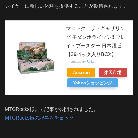
レイヤーに新しい体験を提供することが期待されます。
マジック：ザ・ギャザリン
グ モダンホライゾン3 プレ
イ・ブースター 日本語版
【36パック入りBOX】
created by
Rinker
Amazon
楽天市場
Yahooショッピング
MTGRocks様にて記事が公開されました。
MTGRocks様の記事をチェック