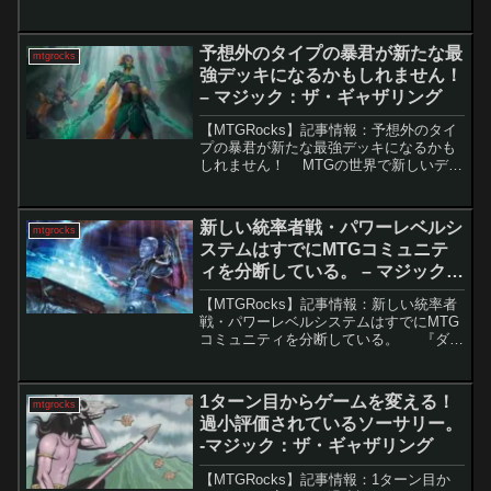
は、コモンカードは最も低いレアリティ
ですが、決して侮れません。中にはレガ
シーで禁止されるほど強力なものもあ
予想外のタイプの暴君が新たな最
mtgrocks
り、統率者戦では...
強デッキになるかもしれません！
– マジック：ザ・ギャザリング
【MTGRocks】記事情報：予想外のタイ
プの暴君が新たな最強デッキになるかも
しれません！ MTGの世界で新しいデッ
キが大きな大会で優勝することほどエキ
サイティングなことはありません。今週
末、Nikachu氏のシミックマーフォーク
新しい統率者戦・パワーレベルシ
mtgrocks
デッ...
ステムはすでにMTGコミュニテ
ィを分断している。 – マジック：
ザ・ギャザリング
【MTGRocks】記事情報：新しい統率者
戦・パワーレベルシステムはすでにMTG
コミュニティを分断している。 『ダス
クモーン：戦慄の館』のリリース後の静
かな期間を期待していたMTGファンにと
って、先週の統率者戦の大きな変化は驚
1ターン目からゲームを変える！
mtgrocks
きでし...
過小評価されているソーサリー。
-マジック：ザ・ギャザリング
【MTGRocks】記事情報：1ターン目か