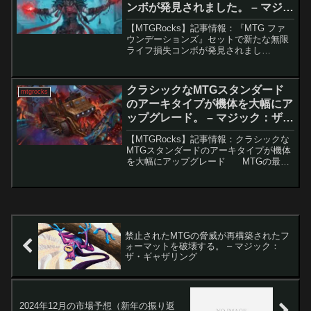
ンボが発見されました。 – マジッ
ク：ザ・ギャザリング
【MTGRocks】記事情報：『MTG ファ
ウンデーションズ』セットで新たな無限
ライフ損失コンボが発見されまし
た。 Magic: The Gathering（MTG）の
世界では、無限ダメージや無限マナな
ど、様々なゲームエンドコンボが存在...
クラシックなMTGスタンダード
mtgrocks
のアーキタイプが機体を大幅にア
ップグレード。 – マジック：ザ・
ギャザリング
【MTGRocks】記事情報：クラシックな
MTGスタンダードのアーキタイプが機体
を大幅にアップグレード MTGの最新
セット『霊気走破』がスタンダード環境
に登場し、早くも多くのデッキに大きな
影響を与えている。特に「機体」カード
が各種...
禁止されたMTGの脅威が再構築されたフ
ォーマットを破壊する。 – マジック：
ザ・ギャザリング
2024年12月の市場予想（新年の振り返