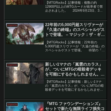
【MTGRocks】記事情報：複数の約
12900円以上のMTGカードが統率者で禁
止されました。 2024年9月23日、3年
ぶりにMTGの統率者の禁止リストが更新
されました。統率者フォーマットは、基
本的に自由度が高く、プレイヤーが自
22年前の5,000円超スリヴァーが
mtgrocks
分...
『​久遠の終端』のスペシャルゲス
トで登場。 – マジック：ザ・ギャ
ザリング
【MTGRocks】記事情報：22年前の
5,000円超スリヴァーが『​久遠の終端』の
スペシャルゲストで登場。 待望の『​久
遠の終端』スポイラーシーズンがついに
始動。新たな宇宙船に加え、「Special
Guest」欄にも豪華な再録カ...
新しい1マナの「嵐雲のカラス」
mtgrocks
が、ついにMTGの暗殺者デッキ
を可能にするかもしれません。 –
マジック：ザ・ギャザリング
【MTGRocks】記事情報：新しい1マナ
の「嵐雲のカラス」が、ついにMTGの暗
殺者デッキを可能にするかもしれませ
ん。 MTGの世界では、一部のカードが
プレイヤー間で特別な地位を持っていま
す。「嵐雲のカラス」もその一つで、二
『MTG ファウンデーションズ』
mtgrocks
マナの1/...
セットで新たな無限ライフ損失コ