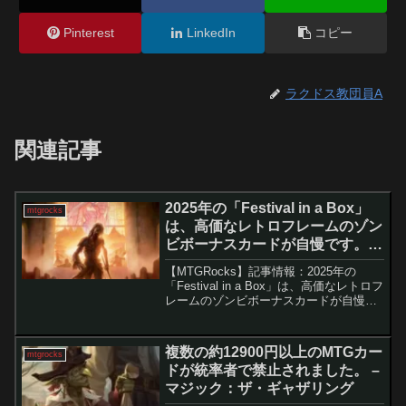
Pinterest
LinkedIn
コピー
ラクドス教団員A
関連記事
2025年の「Festival in a Box」
mtgrocks
は、高価なレトロフレームのゾン
ビボーナスカードが自慢です。 –
マジック：ザ・ギャザリング
【MTGRocks】記事情報：2025年の
「Festival in a Box」は、高価なレトロフ
レームのゾンビボーナスカードが自慢で
す。 『Festival in a Box 2025』は、発
売からわずか4時間で完売するほどの大人
気商...
複数の約12900円以上のMTGカー
mtgrocks
ドが統率者で禁止されました。 –
マジック：ザ・ギャザリング