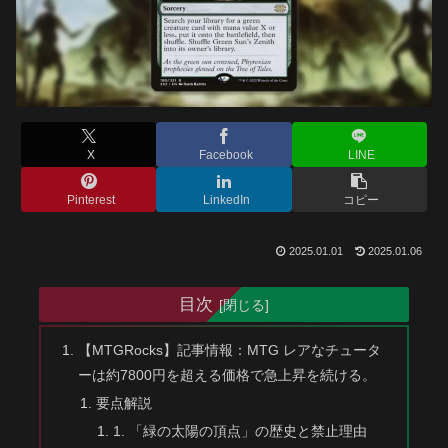
X
Facebook
LINE
Pinterest
LinkedIn
コピー
2025.01.01
2025.01.06
目次
【MTGRocks】記事情報：MTG レアなチュータ
ーは約7800円を超える価格で急上昇を続ける。
要点解説
1. 「緑の太陽の頂点」の歴史と禁止理由