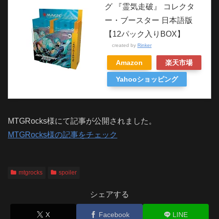
グ 『霊気走破』 コレクタ
ー・ブースター 日本語版
【12パック入りBOX】
created by
Rinker
Amazon
楽天市場
Yahooショッピング
MTGRocks様にて記事が公開されました。
MTGRocks様の記事をチェック
mtgrocks
spoiler
シェアする
X
Facebook
LINE