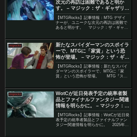
次元の再訪は困難であると明か
す。 – マジック：ザ・ギャザリン
グ
【MTGRocks】記事情報：MTG デザイ
ナーが、ユニークな次元の再訪は困難で
あると明かす。 マジック：ザ・ギャザ
リング（MTG）は、毎年多くのセットが
リリースされており、プレイヤーにとっ
て新しいカードやコンテンツに追いつく
新たなスパイダーマンのスポイラ
mtgrocks
のは大変...
ーで、MTGに「家賃」という恐
怖が登場。 – マジック：ザ・ギャ
ザリング
【MTGRocks】記事情報：新たなスパイ
ダーマンのスポイラーで、MTGに「家
賃」という恐怖が登場。 MTG『スパ
イダーマン』セットのスポイラー公開が
加速し、短期間で多くの新カードが判明
しています。今回は、コミカルさと実用
WotCが近日発表予定の統率者製
mtgrocks
性を兼ね...
品とファイナルファンタジー関連
情報を明らかに。 – マジック：
ザ・ギャザリング
【MTGRocks】記事情報：WotCが近日発
表予定の統率者製品とファイナルファン
タジー関連情報を明らかに。 2025年が
進むにつれ、MTGのスポイラーシーズン
はますます加速しています。『霊気走