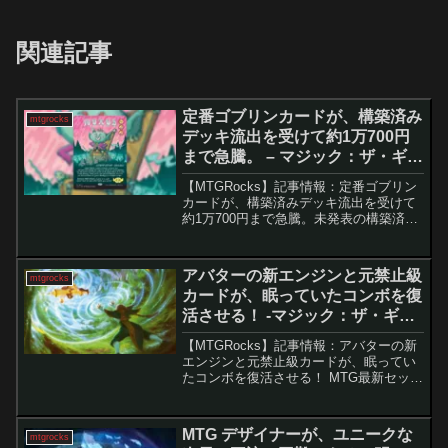
関連記事
定番ゴブリンカードが、構築済み
mtgrocks
デッキ流出を受けて約1万700円
まで急騰。 – マジック：ザ・ギャ
ザリング
【MTGRocks】記事情報：定番ゴブリン
カードが、構築済みデッキ流出を受けて
約1万700円まで急騰。未発表の構築済み
デッキ「Goblin Storm」のリークに伴う
「上流階級のゴブリン、マクサス」など
の価格高騰『ストリクスヘイヴンの秘
アバターの新エンジンと元禁止級
mtgrocks
密』...
カードが、眠っていたコンボを復
活させる！ -マジック：ザ・ギャ
ザリング
【MTGRocks】記事情報：アバターの新
エンジンと元禁止級カードが、眠ってい
たコンボを復活させる！ MTG最新セット
『アバター 伝説の少年アン』は、統率者
戦だけでなく構築フォーマットにも大き
な影響を与えています。特にパイオニア
MTG デザイナーが、ユニークな
mtgrocks
では、従来の...