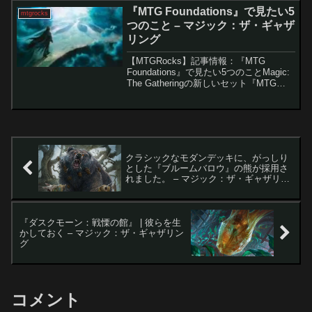
破』のスポイラーシーズンが続く中、新
『MTG Foundations』で見たい5
mtgrocks
たな...
つのこと – マジック：ザ・ギャザ
リング
【MTGRocks】記事情報：『MTG
Foundations』で見たい5つのことMagic:
The Gatheringの新しいセット『MTG
Foundations』がMagicCon Amsterdamで
発表され、多くの驚きと期待を集...
クラシックなモダンデッキに、がっしり
とした『ブルームバロウ』の熊が採用さ
れました。 – マジック：ザ・ギャザリン
グ
『ダスクモーン：戦慄の館』 | 彼らを生
かしておく – マジック：ザ・ギャザリン
グ
コメント