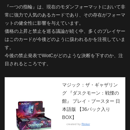
『一つの指輪』は、現在のモダンフォーマットにおいて非
常に強力で人気のあるカードであり、その存在がフォーマ
ットの健全性に影響を与えています。
価格の上昇と禁止を巡る議論が続く中、多くのプレイヤー
はこのカードが今後どのように扱われるかを注視していま
す。
今後の禁止発表でWotCがどのような決断を下すのか、注
目されるところです。
マジック：ザ・ギャザリン
グ 『ダスクモーン：戦慄の
館』 プレイ・ブースター 日
本語版 【36パック入り
BOX】
created by
Rinker