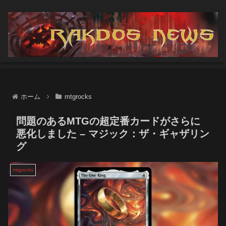
ホーム
mtgrocks
問題のあるMTGの超定番カードがさらに
悪化しました – マジック：ザ・ギャザリン
グ
mtgrocks