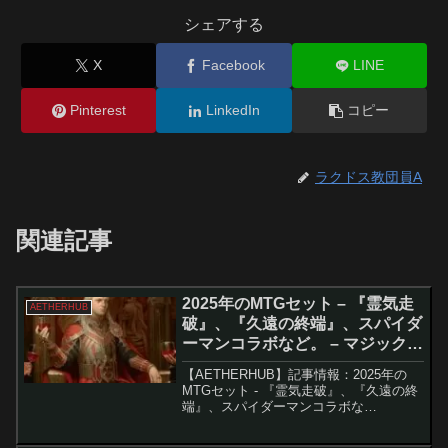
シェアする
X
Facebook
LINE
Pinterest
LinkedIn
コピー
ラクドス教団員A
関連記事
2025年のMTGセット – 『霊気走
AETHERHUB
破』、『久遠の終端』、スパイダ
ーマンコラボなど。 – マジック：
ザ・ギャザリング
【AETHERHUB】記事情報：2025年の
MTGセット - 『霊気走破』、『久遠の終
端』、スパイダーマンコラボな
ど。 2025年にリリースされる
『Magic: The Gathering』のセットと、