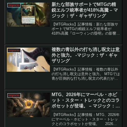
さらなる新作情...
新たな部族サポートでMTGの精
mtgrocks
鋭エルフ統率者が418%高騰 – マ
ジック：ザ・ギャザリング
【MTGRocks】記事情報：新たな部族サ
ポートでMTGの精鋭エルフ統率者が
418%高騰『ローウィンの昏明』の影響に
よる「エルフの刃、ラスリル」の価格高
騰新セット『ローウィンの昏明』の登場
は、マジック：ザ・ギャザリングの市場
複数の青以外の打ち消し呪文は意
mtgrocks
に大きな影響を与...
外と強力。 -マジック：ザ・ギャ
ザリング
【MTGRocks】記事情報：複数の青以外
の打ち消し呪文は意外と強力。 MTGでは
青が圧倒的な打ち消し呪文の代表だが、
他の色にも「相手の油断を突く」隠れた
カウンターが存在する。これらは青ほど
万能ではないものの、色の想定外から飛
MTG、2026年にマーベル・ホビ
mtgrocks
んでくるため、...
ット・スター・トレックとのコラ
ボセットが登場。 – マジック：
ザ・ギャザリング
【MTGRocks】記事情報：MTG、2026年
にマーベル・ホビット・スター・トレッ
クとのコラボセットが登場。 2026年