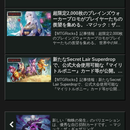
の『マジック：ザ・ギャザリング』
（MTG）の新展開が、MagicCon: Atlanta
で発表されました。マー...
超限定2,000枚のプレインズウォ
mtgrocks
ーカープロモがプレイヤーたちの
羨望を集める。 -マジック：ザ・
ギャザリング
【MTGRocks】記事情報：超限定2,000枚
のプレインズウォーカープロモがプレイ
ヤーたちの羨望を集める。 世界中のMTG
プレイヤーに向けて限定プロモが多数存
在するが、その中でも特に希少性が高
く、ほとんど姿を見かけないものがあ
新たなSecret Lair Superdrop
mtgrocks
る。2026...
で、公式大会使用可能な『マイリ
トルポニー』カード等が公開。 –
マジック：ザ・ギャザリング
【MTGRocks】記事情報：新たなSecret
Lair Superdropで、公式大会使用可能な
『マイリトルポニー』カード等が公開。
Secret Lairの最新スーパードロップ
「Back to School」が発表され、計8種類
の個性豊...
新しい「蜘蛛の発生」のバリエーション
は、優秀な自己切削カードです。 – マジ
ック：ザ・ギャザリング