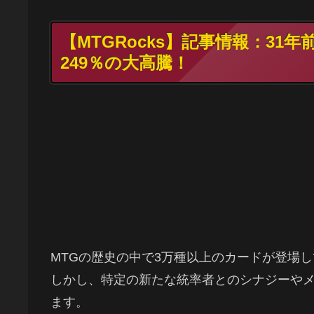
【MTGRocks】記事情報：31
249％の大高騰！
MTGの歴史の中で3万種以上のカードが登場
しかし、特定の新たな統率者とのシナジーや
ます。