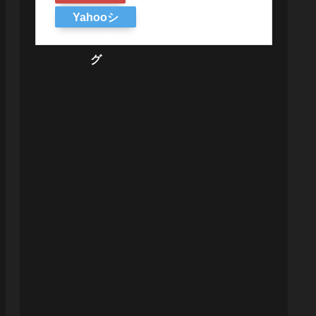
Yahooシ
ョッピン
グ