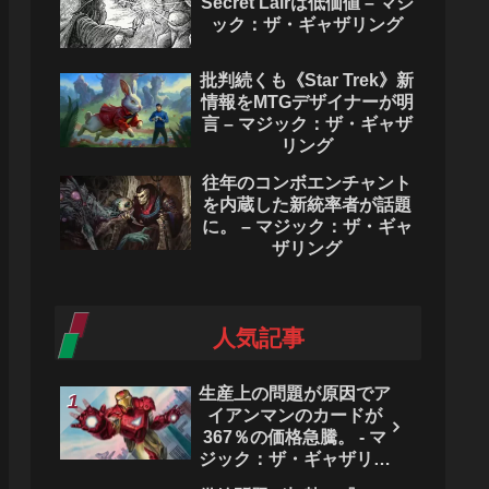
Secret Lairは低価値 – マジ
ック：ザ・ギャザリング
批判続くも《Star Trek》新
情報をMTGデザイナーが明
言 – マジック：ザ・ギャザ
リング
往年のコンボエンチャント
を内蔵した新統率者が話題
に。 – マジック：ザ・ギャ
ザリング
人気記事
生産上の問題が原因でア
イアンマンのカードが
367％の価格急騰。 - マ
ジック：ザ・ギャザリン
グ