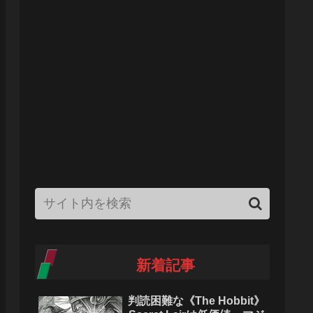
新着記事
判読困難な《The Hobbit》