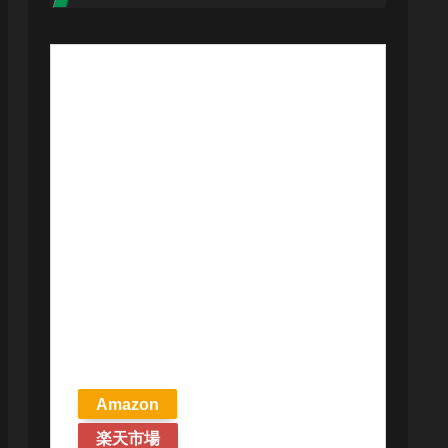
【予約商品
2026年4月24日
発売予定】 マ
ジック ザ・ギ
ャザリング ス
トリクスヘイ
ヴンの秘密 統
率者デッキ プ
リズマリの技
巧 英語版 MTG
Amazon
楽天市場