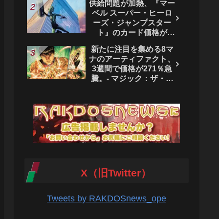
供給問題が加熱、『マー
ベル スーパー・ヒーロ
ーズ・ジャンプスター
ト』のカード価格が
4444％急騰。 - マジッ
新たに注目を集める8マ
ク：ザ・ギャザリング
ナのアーティファクト、
3週間で価格が271％急
騰。- マジック：ザ・ギ
ャザリング
X（旧Twitter）
Tweets by RAKDOSnews_ope