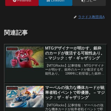
Pinterest
LinkedIn
コピー
ラクドス教団員A
関連記事
MTGデザイナーが明かす、銀枠
mtgrocks
のカードが復活する可能性あり。
– マジック：ザ・ギャザリング
【MTGRocks】記事情報：MTGデザイナ
ーが明かす、銀枠のカードが復活する可
能性あり。 1998年に初登場した銀枠の
MTGカードは、そのユニークな魅力で多
くのファンを惹きつけました。しかし、
2022年のUnfinityセットからド...
マーベルの強力な機体カードが統
mtgrocks
率者戦イベントで即優勝。 – マジ
ック：ザ・ギャザリング
【MTGRocks】記事情報：マーベルの強
力な機体カードが統率者戦イベントで即