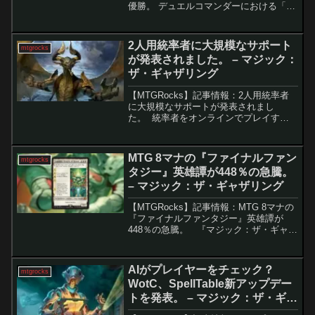
優勝。 デュエルコマンダーにおける「フ
ァンタスティッカー」の台頭『マーベル
スーパー・ヒーローズ』セットに収録さ
れた「ファンタスティッカー」は、デュ
2人用統率者に大規模なサポート
mtgrocks
エルコマンダー...
が発表されました。 – マジック：
ザ・ギャザリング
【MTGRocks】記事情報：2人用統率者
に大規模なサポートが発表されまし
た。 統率者をオンラインでプレイする
のは難しいことがあります。MTG Arena
では、ヒストリック・ブロールが最も近
い形式ですが、これは二人用のフォーマ
MTG 8マナの『ファイナルファン
mtgrocks
ットです。M...
タジー』英雄譚が448％の急騰。
– マジック：ザ・ギャザリング
【MTGRocks】記事情報：MTG 8マナの
『ファイナルファンタジー』英雄譚が
448％の急騰。 『マジック：ザ・ギャザ
リング – ファイナルファンタジー』コラ
ボセットの中でも、とりわけ注目を集め
ているのが「召喚：ナイツ・オブ・ラウ
AIがプレイヤーをチェック？
mtgrocks
ンド...
WotC、SpellTable新アップデー
トを発表。 – マジック：ザ・ギャ
ザリング