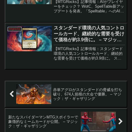
【MTGRocks】記事情報：AIがプレイヤ
ーをチェック？ WotC、SpellTable新アッ
プデートを発表。「Spelltable」へのAIモ
デレーション導入とその影響Wizards of
the Coastは、リモートでテーブルトッ
プ...
スタンダード環境の人気コントロ
mtgrocks
ールカード、継続的な需要を受け
て価格が約3.9倍に。 – マジッ
ク：ザ・ギャザリング
【MTGRocks】記事情報：スタンダード
環境の人気コントロールカード、継続的
な需要を受けて価格が約3.9倍に。 スタ
ンダードにおけるコントロールデッキの
台頭と「ジェスカイの啓示」の価格急騰
現在のスタンダード環境では、高速な果
敢デッキに対抗...
赤単アグロがスタンダードの脅威を打ち
破り、674人規模の大会で優勝。 – マジ
ック：ザ・ギャザリング
新たなスパイダーマンMTGスポイラーで
象徴的なミームカードが公開。 – マジッ
ク：ザ・ギャザリング