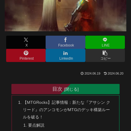
X
Facebook
LINE
Pinterest
LinkedIn
コピー
2024.06.19
2024.06.20
目次
【MTGRocks】記事情報：新たな『アサシン ク
リード』のアンコモンがMTGのデッキ構築ルー
ルを破る！
要点解説