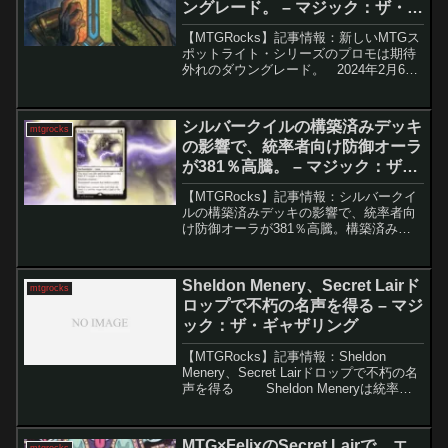
ングレード。 – マジック：ザ・ギ
ャザリング
【MTGRocks】記事情報：新しいMTGス
ポットライト・シリーズのプロモは期待
外れのダウングレード。 2024年2月6
日、MTGアリーナで最新セット『霊気走
破』が先行リリースされた。それに加
え、ウィザーズ・オブ・ザ・コースト
シルバークイルの構築済みデッキ
mtgrocks
（WotC...
の影響で、統率者向け防御オーラ
が381％高騰。 – マジック：ザ・
ギャザリング
【MTGRocks】記事情報：シルバークイ
ルの構築済みデッキの影響で、統率者向
け防御オーラが381％高騰。構築済みデ
ッキ「シルバークイルの威勢」の影響に
よる「機を見た護法」の価格高騰『スト
リクスヘイヴンの秘密』の統率者デッキ
Sheldon Menery、Secret Lairド
mtgrocks
の一つである「シ...
ロップで不朽の名声を得る – マジ
ック：ザ・ギャザリング
【MTGRocks】記事情報：Sheldon
Menery、Secret Lairドロップで不朽の名
声を得る Sheldon Meneryは統率者
フォーマットの神父として知られ、その
形成に大きな影響を与えました。彼はフ
ォーマッ...
MTG×FelixのSecret Lairで、エ
mtgrocks