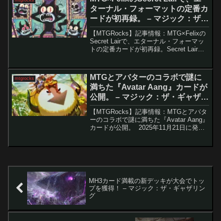
ターナル・フォーマットの定番カ
ードが初再録。 – マジック：ザ・
ギャザリング
【MTGRocks】記事情報：MTG×Felixの
Secret Lairで、エターナル・フォーマッ
トの定番カードが初再録。Secret Lairに
「フィリックス・ザ・キャット」が登場
「Cats are the Best Superdrop」...
MTGとアバターのコラボで謎に
mtgrocks
満ちた『Avatar Aang』カードが
公開。 – マジック：ザ・ギャザリ
ング
【MTGRocks】記事情報：MTGとアバタ
ーのコラボで謎に満ちた『Avatar Aang』
カードが公開。 2025年11月21日に発売
予定の『Magic: The Gathering』と『ア
バター 伝説の少年アン』のコラボセット
より、つ...
MH3カード満載の新デッキが大会でトッ
プを獲得！ – マジック：ザ・ギャザリン
グ