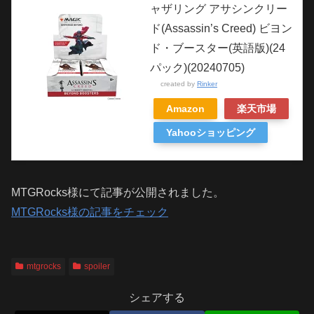
ャザリング アサシンクリー
ド(Assassin’s Creed) ビヨン
ド・ブースター(英語版)(24
パック)(20240705)
created by
Rinker
Amazon
楽天市場
Yahooショッピング
MTGRocks様にて記事が公開されました。
MTGRocks様の記事をチェック
mtgrocks
spoiler
シェアする