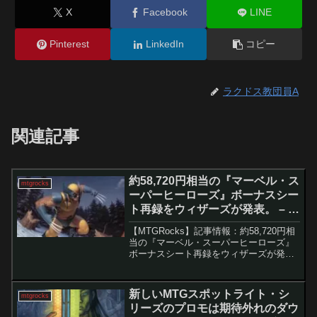
X
Facebook
LINE
Pinterest
LinkedIn
コピー
ラクドス教団員A
関連記事
約58,720円相当の『マーベル・ス
mtgrocks
ーパーヒーローズ』ボーナスシー
ト再録をウィザーズが発表。 – マ
ジック：ザ・ギャザリング
【MTGRocks】記事情報：約58,720円相
当の『マーベル・スーパーヒーローズ』
ボーナスシート再録をウィザーズが発
表。『マーベル スーパー・ヒーローズ』
ボーナスシートの公開と再録カードの価
値Magic: The Gatheringの『マ...
新しいMTGスポットライト・シ
mtgrocks
リーズのプロモは期待外れのダウ