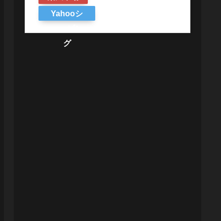
Yahooシ
ョッピン
グ