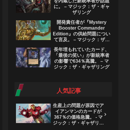
を内蔵した新統率者が話題
に。 – マジック：ザ・ギャ
ザリング
開発責任者が『Mystery
Booster Commander
Edition』の供給問題につい
て言及。 – マジック：ザ・
ギャザリング
長年埋もれていたカード、
「最後の笑い」が新統率者
の影響で634％高騰。 – マ
ジック：ザ・ギャザリング
人気記事
生産上の問題が原因でア
イアンマンのカードが
367％の価格急騰。 - マ
ジック：ザ・ギャザリン
グ