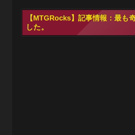
【MTGRocks】記事情報：最も奇妙
した。