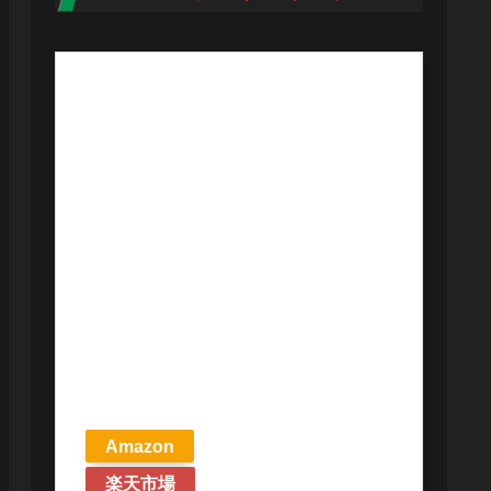
【予約商品
2026年4月24日
発売予定】 マ
ジック ザ・ギ
ャザリング ス
トリクスヘイ
ヴンの秘密 統
率者デッキ プ
リズマリの技
巧 英語版 MTG
Amazon
楽天市場