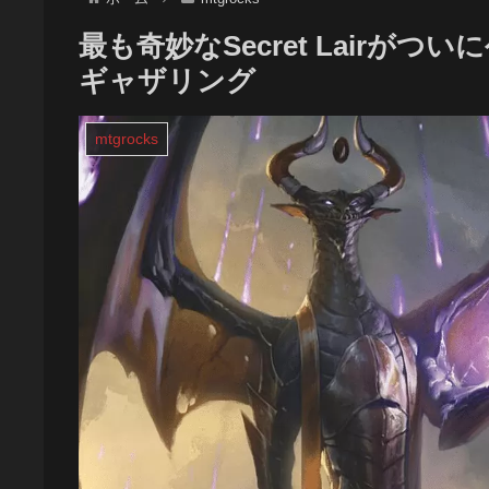
最も奇妙なSecret Lairが
ギャザリング
mtgrocks