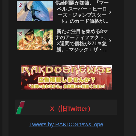
供給問題が加熱、『マー
ベル スーパー・ヒーロ
ーズ・ジャンプスター
ト』のカード価格が
4444％急騰。 - マジッ
新たに注目を集める8マ
ク：ザ・ギャザリング
ナのアーティファクト、
3週間で価格が271％急
騰。- マジック：ザ・ギ
ャザリング
X（旧Twitter）
Tweets by RAKDOSnews_ope