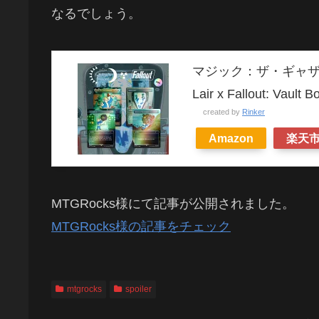
なるでしょう。
マジック：ザ・ギャザリング Se
Lair x Fallout: V
created by
Rinker
Amazon
楽天
MTGRocks様にて記事が公開されました。
MTGRocks様の記事をチェック
mtgrocks
spoiler