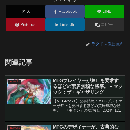
X
Facebook
LINE
Pinterest
LinkedIn
コピー
ラクドス教団員A
関連記事
MTGプレイヤーが禁止を要求す
mtgrocks
るほどの荒唐無稽な勝率。 – マジ
ック：ザ・ギャザリング
【MTGRocks】記事情報：MTGプレイヤ
ーが禁止を要求するほどの荒唐無稽な勝
率。 「モダン」の環境は、2024年12月
の大規模な禁止改定によって一新され
た。しかし、それから数カ月が経過し、
新たな問題が浮上している。特に、「脱
MTGのデザイナーが、古典的な
mtgrocks
出基地...