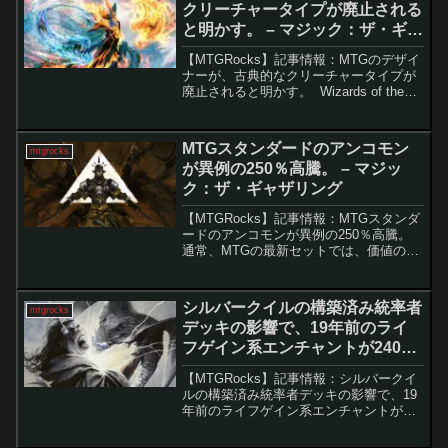
クリーチャータイプが廃止される
と明かす。 – マジック：ザ・ギャ
ザリング
【MTGRocks】記事情報：MTGのデザイ
ナーが、古典的なクリーチャータイプが
廃止されると明かす。 Wizards of the
Coast はこれまでにほぼ300種類のユニー
クなクリーチャータイプを創造してきま
した。これらのクリーチャ...
MTGスタンダードのアンコモン
mtgrocks
が異例の250％高騰。 – マジッ
ク：ザ・ギャザリング
【MTGRocks】記事情報：MTGスタンダ
ードのアンコモンが異例の250％高騰。
通常、MTGの最新セットでは、価値のあ
るカードは主にレアや神話レアに集中し
ています。アンコモンのカードが数ドル
以上の価値を持つことは稀であり、さら
シルバークイルの構築済み統率者
mtgrocks
にそのセット...
デッキの影響で、19年前のライ
フゲイン系エンチャントが240％
高騰。 – マジック：ザ・ギャザリ
【MTGRocks】記事情報：シルバークイ
ング
ルの構築済み統率者デッキの影響で、19
年前のライフゲイン系エンチャントが
240％高騰。『ストリクスヘイヴンの秘
密』の統率者デッキ公開に伴い「吸血の