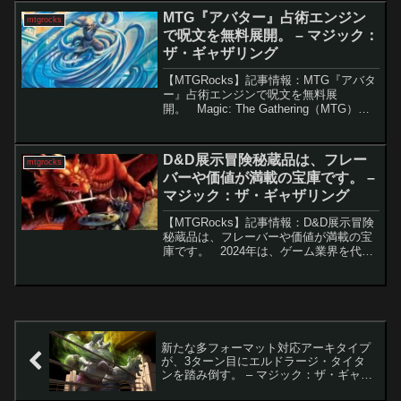
絆」の価格高騰『ストリクスヘイヴンの
MTG『アバター』占術エンジン
mtgrocks
秘密』に関連する...
で呪文を無料展開。 – マジック：
ザ・ギャザリング
【MTGRocks】記事情報：MTG『アバタ
ー』占術エンジンで呪文を無料展
開。 Magic: The Gathering（MTG）に
おいて、「無料で呪文を唱える」ことは
非常に魅力的な戦術です。新たに登場し
た神話レアのアーティファクトカー...
D&D展示冒険秘蔵品は、フレー
mtgrocks
バーや価値が満載の宝庫です。 –
マジック：ザ・ギャザリング
【MTGRocks】記事情報：D&D展示冒険
秘蔵品は、フレーバーや価値が満載の宝
庫です。 2024年は、ゲーム業界を代表
する『ダンジョンズ＆ドラゴンズ
（D&D）』の50周年を迎える年です。こ
の特別な年を祝うために、Wizards of ...
新たな多フォーマット対応アーキタイプ
が、3ターン目にエルドラージ・タイタ
ンを踏み倒す。 – マジック：ザ・ギャザ
リング