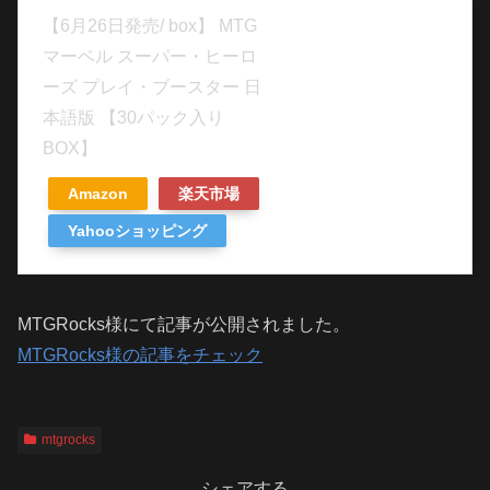
【6月26日発売/ box】 MTG
マーベル スーパー・ヒーロ
ーズ プレイ・ブースター 日
本語版 【30パック入り
BOX】
Amazon
楽天市場
Yahooショッピング
MTGRocks様にて記事が公開されました。
MTGRocks様の記事をチェック
mtgrocks
シェアする