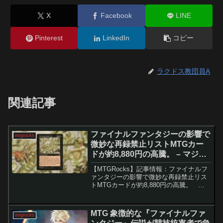
X
Facebook
LINE
Pinterest
LinkedIn
コピー
ラクドス教団員A
関連記事
ファイナルファンタジーの影響で
mtgrocks
微妙な再録禁止リストMTGカー
ドが約8,880円の高騰。 – マジッ
ク：ザ・ギャザリング
【MTGRocks】記事情報：ファイナルフ
ァンタジーの影響で微妙な再録禁止リス
トMTGカードが約8,880円の高騰。 最
新セット『久遠の終端』のスポイラー公
開を受け、MTGのシングルカード市場が
活発に動いています。特に注目を集めて
MTG 象徴的な『ファイナルファ
mtgrocks
いるの...