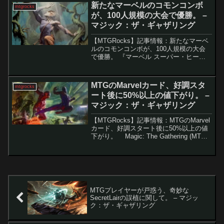
まなフォーマットで注目を集めていま
新たなマーベルのコモンコンボ
mtgrocks
す。この一見地...
が、100人規模の大会で優勝。 –
マジック：ザ・ギャザリング
【MTGRocks】記事情報：新たなマーベ
ルのコモンコンボが、100人規模の大会
で優勝。 『マーベル スーパー・ヒーロ
ーズ』の新カードによるコンボが競技シ
ーンで即座に台頭新たなセット『マーベ
ル スーパー・ヒーローズ』のリリースか
MTGのMarvelカード、好調スタ
mtgrocks
らわずか4日...
ート後に50%以上の値下がり。 –
マジック：ザ・ギャザリング
【MTGRocks】記事情報：MTGのMarvel
カード、好調スタート後に50%以上の値
下がり。 Magic: The Gathering (MTG)
の「Marvel Secret Lair」シリーズは、発
売直後にはその限定性や人気キ...
MTGプレイヤーが戸惑う、奇妙な
SecretLairの誤植に関して。 – マジッ
ク：ザ・ギャザリング