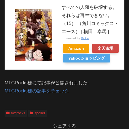
すべての人類を破壊する。
それらは再生できない。
（15） （角川コミックス・
エース） [ 横田 卓馬 ]
created by
Rinker
Amazon
楽天市場
Yahooショッピング
MTGRocks様にて記事が公開されました。
MTGRocks様の記事をチェック
mtgrocks
spoiler
シェアする