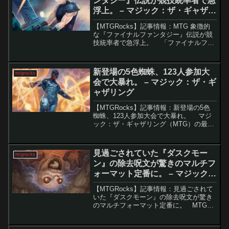
ンタジー』伝説が競技統率者で急
浮上。 – マジック：ザ・ギャザリ
ング
【MTGRocks】記事情報：MTG 象徴的
な『ファイナルファンタジー』伝説が競
技統率者で急浮上。 「ファイナルファ
ンタジー MTG」セットの正式リリースに
より、統率者（特にデュエルコマンダ
ー）向けに強力な伝説・クリーチャーが
新登場の5色蜘蛛、123人参加大
mtgrocks
登場。そ...
会で大暴れ。 – マジック：ザ・ギ
ャザリング
【MTGRocks】記事情報：新登場の5色
蜘蛛、123人参加大会で大暴れ。 マジ
ック：ザ・ギャザリング（MTG）の最新
セット「スパイダーマン」収録のカード
が早速大会で結果を出しました。カジュ
アル向けと思われていた伝説の5色クリー
見過ごされていた『ダスクモー
mtgrocks
チャー...
ン』の除去呪文が驚きのマルチフ
ォーマット定番に。 – マジック：
ザ・ギャザリング
【MTGRocks】記事情報：見過ごされて
いた『ダスクモーン』の除去呪文が驚き
のマルチフォーマット定番に。 MTGの
『ダスクモーン：戦慄の館』セットから
登場したカード「悪魔祓い」が、さまざ