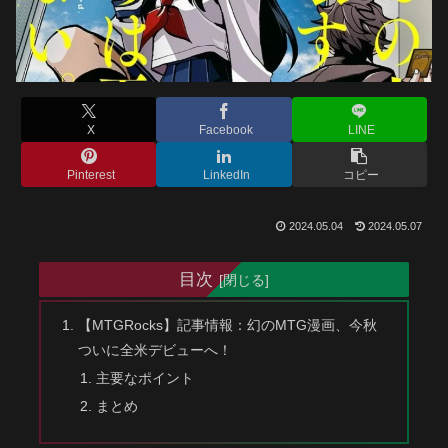
X
Facebook
LINE
Pinterest
LinkedIn
コピー
2024.05.04
2024.05.07
目次
【MTGRocks】記事情報：幻のMTG漫画、今秋
ついに全米デビューへ！
主要なポイント
まとめ