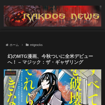
ホーム
mtgrocks
幻のMTG漫画、今秋ついに全米デビュー
へ！ – マジック：ザ・ギャザリング
mtgrocks