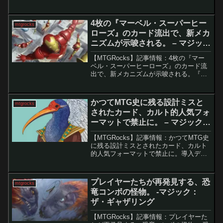
録。 『ストリクスヘイヴンの秘密』統率
者デッキのプレビューが本格始動し、5種
すべての構築済みデッキ内容が公開され
4枚の『マーベル・スーパーヒー
mtgrocks
た。新規カ...
ローズ』のカード流出で、新メカ
ニズムが示唆される。 – マジッ
ク：ザ・ギャザリング
【MTGRocks】記事情報：4枚の『マー
ベル・スーパーヒーローズ』のカード流
出で、新メカニズムが示唆される。『マ
ーベル・スーパーヒーローズ』のカード
流出『ストリクスヘイヴンの秘密』の正
式発売直後、MagicCon: Las Vegasを
かつてMTG史に残る設計ミスと
mtgrocks
目...
されたカード、カルト的人気フォ
ーマットで禁止に。 – マジック：
ザ・ギャザリング
【MTGRocks】記事情報：かつてMTG史
に残る設計ミスとされたカード、カルト
的人気フォーマットで禁止に。導入デザ
イン上の重大なミスとされる「有翼の叡
智、ナドゥ」が、その圧倒的なカードパ
ワーとゲーム体験への悪影響を理由に、
プレイヤーたちが再発見する、恐
mtgrocks
独自フォーマット...
竜コンボの怪物。 -マジック：
ザ・ギャザリング
【MTGRocks】記事情報：プレイヤーた