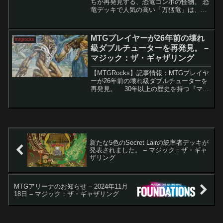
ちが再発見する、恐竜コンボの怪物。 恐
竜デッキで人気の高い「万猛竜」は、単
体でも強力ながら、一部カードと組み合
わせることでゲームを一瞬で終わらせる
爆発力を持つクリーチャーだ。本稿で
MTGプレイヤーが26年前の壊れ
mtgrocks
は、その特徴や人気...
級ダブルチューターを再発見。 –
マジック：ザ・ギャザリング
【MTGRocks】記事情報：MTGプレイヤ
ーが26年前の壊れ級ダブルチューターを
再発見。 30年以上の歴史を持つ『マジ
ック：ザ・ギャザリング（MTG）』には
3万枚を超えるカードが存在します。その
中には、長年忘れられていた強力カード
も...
新たな5色のSecret Lairの統率者デッキが
発表されました。 – マジック：ザ・ギャ
ザリング
MTGアリーナのお知らせ – 2024年11月
18日 – マジック：ザ・ギャザリング