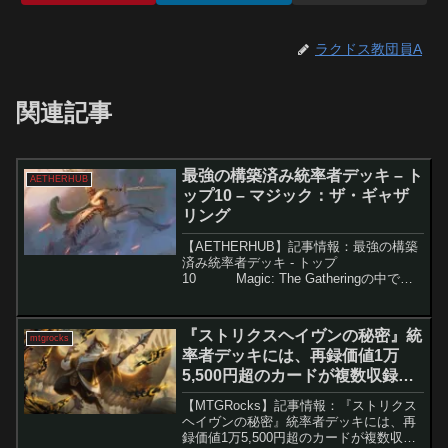
ラクドス教団員A
関連記事
最強の構築済み統率者デッキ – ト
AETHERHUB
ップ10 – マジック：ザ・ギャザ
リング
【AETHERHUB】記事情報：最強の構築
済み統率者デッキ - トップ
10 Magic: The Gatheringの中で最
も人気のあるフォーマットである統率者
戦は、その魅力的な構築済みデッキで多
くのプレイヤーに愛されてい...
『ストリクスヘイヴンの秘密』統
mtgrocks
率者デッキには、再録価値1万
5,500円超のカードが複数収録。
– マジック：ザ・ギャザリング
【MTGRocks】記事情報：『ストリクス
ヘイヴンの秘密』統率者デッキには、再
録価値1万5,500円超のカードが複数収