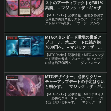
ストのアーティファクトが381％
高騰。 – マジック：ザ・ギャザリ
ング
【MTGRocks】記事情報：墓地を参照す
る異色の再録禁止リストのアーティファ
クトが381％高騰。 「ブージーアムの
輪」の急騰と背景マジック：ザ・ギャザ
リング（MTG）の歴史において、かつて
存在した「墓地の順番を参照する」とい
MTGスタンダード環境の脅威ア
mtgrocks
う特異なメカニ...
プローチ、禁止カードに続き約
7800円へ。 – マジック：ザ・ギ
ャザリング
【MTGRocks】記事情報：MTGスタンダ
ード環境の脅威アプローチ、禁止カード
に続き約7800円へ。 モダンフォーマッ
トで注目されるカード「忌まわしき眼
魔」は、効率的な能力とその使用戦略で
市場価値が急上昇しています。過去のス
MTGデザイナー、必要なクリー
mtgrocks
タンダード...
チャーアップデートの予定はない
と明かす。 – マジック：ザ・ギャ
ザリング
【MTGRocks】記事情報：MTGデザイナ
ー、必要なクリーチャーアップデートの
予定はないと明かす。 マジック：ザ・
ギャザリング（MTG）におけるクリーチ
ャータイプは、初期からゲームプレイに