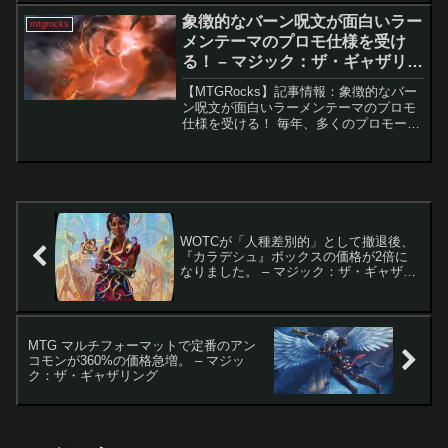
おいて重要な役割を果たしています。こ
象徴的なバーン呪文が面白いラー
mtgrocks
れに伴...
メンテーマのプロモ仕様を受け
る！ – マジック：ザ・ギャザリン
グ
【MTGRocks】記事情報：象徴的なバー
ン呪文が面白いラーメンテーマのプロモ
仕様を受ける！ 毎年、多くのプロモーシ
ョンカードが登場しますが、今年もその
例外ではありません。最近では、ゴジラ
テーマの「至高の評決」やユニークな
「運命のきずな」な...
WOTCが「人種差別的」として撤退後、
『カラデシュ』ボックスの価格が2倍に
なりました。 – マジック：ザ・ギャザリ
ング
MTG マルチフォーマットで定番のアン
コモンが360%の価格急増。 – マジッ
ク：ザ・ギャザリング