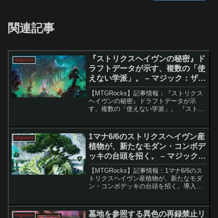
関連記事
『ストリクスヘイヴンの秘密』ド
mtgrocks
ラフトデータが示す、複数の「使
えない学派」。 – マジック：ザ・
ギャザリング
【MTGRocks】記事情報：『ストリクス
ヘイヴンの秘密』ドラフトデータが示
す、複数の「使えない学派」。 『ストリ
クスヘイヴンの秘密』のプレリリースか
ら1週間が経過し、リミテッド環境の傾向
が徐々に明らかになってきた。本セット
1マナ6/6のストリクスヘイヴン産
mtgrocks
は各学派に対応す...
植物が、新たなモダン・コンボデ
ッキの台頭を招く。 – マジック：
ザ・ギャザリング
【MTGRocks】記事情報：1マナ6/6のス
トリクスヘイヴン産植物が、新たなモダ
ン・コンボデッキの台頭を招く。導入
『ストリクスヘイヴンの秘密』の正式リ
リースから2週間が経過し、モダン環境で
は「まどろみのトラッジ」を中核に据え
墓地を参照する異色の再録禁止リ
mtgrocks
た新しい緑単色...