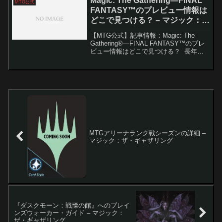
Magic: The Gathering—FINAL
MTG公式
ム「ステーション」を...
FANTASY™のプレビュー情報は
どこで見つける？ – マジック：
ザ・ギャザリング
【MTG公式】記事情報：Magic: The
Gathering®—FINAL FANTASY™のプレ
ビュー情報はどこで見つける？ 長年フ
ァンタジーゲーム界を牽引してきた2大タ
イトル、「マジック：ザ・ギャザリン
グ」と「ファイナルファンタジ...
MTGアリーナランク戦シーズンの詳細 –
マジック：ザ・ギャザリング
『ダスクモーン：戦慄の館』へのプレイ
ンズウォーカー・ガイド – マジック：
ザ・ギャザリング