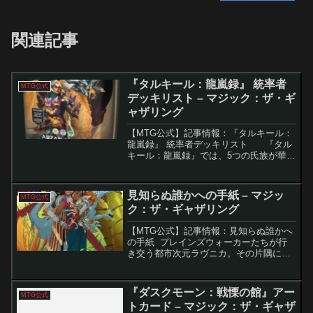
関連記事
『タルキール：龍嵐録』 統率者
MTG公式
デッキリスト – マジック：ザ・ギ
ャザリング
【MTG公式】記事情報：『タルキール：
龍嵐録』 統率者デッキリスト 『タル
キール：龍嵐録』では、5つの氏族が華々
しく復活し、それぞれのテーマに沿った
統率者デッキが登場します。これらのデ
ッキはすぐに遊べる100枚構成で、新規
見知らぬ誰かへの手紙 – マジッ
MTG公式
カードや...
ク：ザ・ギャザリング
【MTG公式】記事情報：見知らぬ誰かへ
の手紙 プレインズウォーカーたちが行
き交う都市次元ラヴニカ。その片隅にひ
っそりと存在する「旅人の掲示板」に
は、選ばれし者だけが見ることのできる
不思議なメッセージが貼られています。
『ダスクモーン：戦慄の館』アー
MTG公式
ある日、この掲示板に立...
トカード – マジック：ザ・ギャザ