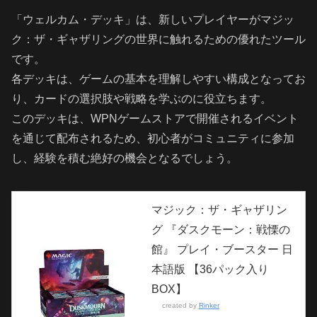
「ウェルカム・デッキ」は、新しいプレイヤーがマジッ
ク：ザ・ギャザリングの世界に触れるための優れたツール
です。
各デッキは、ゲームの基本を理解しやすい構成となってお
り、カードの選択肢や戦略を学ぶのに役立ちます。
このデッキは、WPNゲームストアで開催されるイベント
を通じて配布されるため、初心者がコミュニティに参加
し、経験を積む絶好の機会となるでしょう。
マジック：ザ・ギャザリン
グ 『ダスクモーン：戦慄の
館』 プレイ・ブースター 日
本語版 【36パック入り
BOX】
created by
Rinker