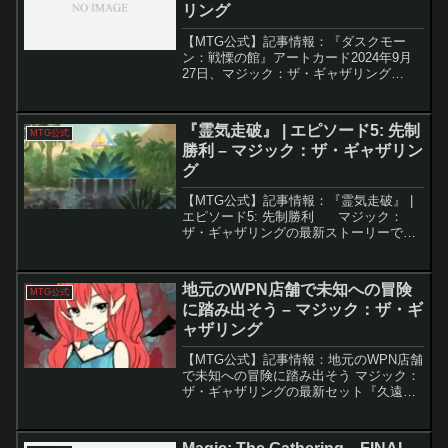
リング
【MTG公式】記事情報：『ダスクモー
ン：戦慄の館』アートカード2024年9月
27日、マジック：ザ・ギャザリング
（MTG）の最新セット『ダスクモーン：
戦慄の館』が発売されます。このセット
では、プレイブースターの開封時に手に
『霊気走破』 | エピソード5: 先制
MTG公式
入れることができるア...
勝利 – マジック：ザ・ギャザリン
グ
【MTG公式】記事情報：『霊気走破』 |
エピソード5: 先制勝利 マジック：
ザ・ギャザリングの最新ストーリーで
は、魅力的なキャラクターたちが逆境に
立ち向かい、家族や仲間との絆を深めな
がら、新たな挑戦へと挑む様子が描かれ
地元のWPN店舗で未知への冒険
MTG公式
ています。...
に踏み出そう – マジック：ザ・ギ
ャザリング
【MTG公式】記事情報：地元のWPN店舗
で未知への冒険に踏み出そう マジック：
ザ・ギャザリングの最新セット『久遠の
終端』は、未知なる多元宇宙の領域を舞
台にしたサイエンス・ファンタジー作
品。プレイヤーたちは、新たなメカニズ