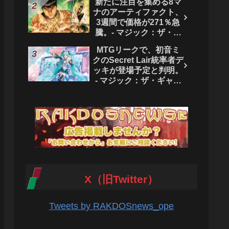
新たに注目を集める8マ
ク：ザ・ギャザリング
ナのアーティファクト、
3週間で価格が271％急
騰。- マジック：ザ・ギ
ャザリング
MTGリークで、初音ミ
クのSecret Lair統率者デ
ッキが登場予定と判明。
- マジック：ザ・ギャザ
リング
X（旧Twitter）
Tweets by RAKDOSnews_ope