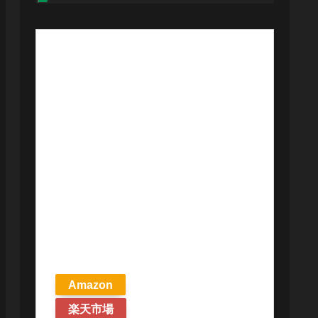
【予約商品
2026年4月24日
発売予定】 マ
ジック ザ・ギ
ャザリング ス
トリクスヘイ
ヴンの秘密 統
率者デッキ プ
リズマリの技
巧 英語版 MTG
Amazon
楽天市場