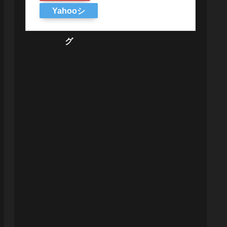
Yahooシ
ョッピン
グ