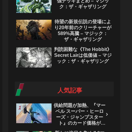
強デッキまとめ – マジッ
ク：ザ・ギャザリング
待望の新規伝説の登場によ
り20年前のクリーチャーが
589%高騰 – マジック：
ザ・ギャザリング
判読困難な《The Hobbit》
Secret Lairは低価値 – マジ
ック：ザ・ギャザリング
人気記事
供給問題が加熱、『マー
ベル スーパー・ヒーロ
ーズ・ジャンプスター
ト』のカード価格が
4444％急騰。 - マジッ