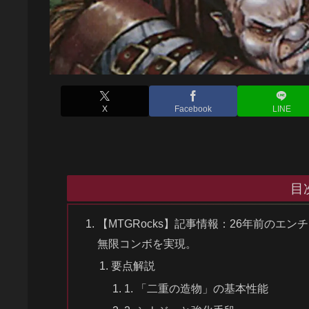
X
Facebook
LINE
目
【MTGRocks】記事情報：26年前の
無限コンボを実現。
要点解説
1. 「二重の造物」の基本性能