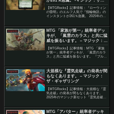
が261％急騰。 -マジック：ザ・
ギャザリング
【MTGRocks】記事情報：『ローウィン
の昏明』のエルフ人気で『指輪物語』の
インスタントが261％急騰。 2025年の終
わりが近づく中、MTG（マジック：ザ・
ギャザリング）界隈では新セット『ロー
ウィンの昏明』のプレビューシーズンが
MTG 「家族が第一」統率者デッ
mtgrocks
目前に迫...
キが、「嵐雲のカラス」と共に猛
威を振るいます。 – マジック：
ザ・ギャザリング
【MTGRocks】記事情報：MTG 「家族
が第一」統率者デッキが、「嵐雲のカラ
ス」と共に猛威を振るいます。 『ブルー
ムバロウ』のスポイラーシーズンも終盤
に差し掛かり、注目の統率者デッキが登
場しました。このデッキは独自のテーマ
大規模な『霊気走破』の発表が間
mtgrocks
とかわいらしい...
もなくあります。 – マジック：
ザ・ギャザリング
【MTGRocks】記事情報：大規模な『霊
気走破』の発表が間もなくあります。
2025年のマジック新セット『霊気走破』
に関する情報が、明日公開予定の
「Weekly MTG」で明らかになると発表
されました。このセットは、2025年最初
MTG「アバター」統率者デッキ
mtgrocks
のMTG製...