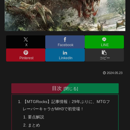
X
Facebook
LINE
Pinterest
LinkedIn
コピー
2024.05.23
目次
【MTGRocks】記事情報：29年ぶりに、MTGフ
レーバーキャラがMH3で初登場！
要点解説
まとめ