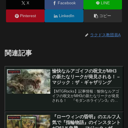
X
Facebook
LINE
Pinterest
LinkedIn
コピー
ラクドス教団員A
関連記事
愉快なルアゴイフの呪文がMH3
mtgrocks
の新たなリークが発見される！ –
マジック：ザ・ギャザリング
【MTGRocks】記事情報：愉快なルアゴ
イフの呪文がMH3の新たなリークが発見
される！ 『モダンホライゾン3』の発
売が約1ヶ月半後に迫る中、多数のリーク
情報が公開され、注目のカードが明らか
になりました。要点解説Nethergoyf:...
『ローウィンの昏明』のエルフ人
mtgrocks
気で『指輪物語』のインスタント