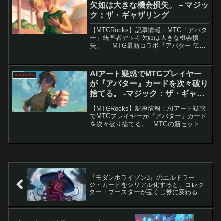
欠如は大きな機会損失。 – マジッ
ク：ザ・ギャザリング
【MTGRocks】記事情報：MTG「アバタ
ー」統率者デッキ欠如は大きな機会損
失。 MTG最新コラボ『アバター 伝説
の少年アン』では新カードやメカニズム
が発表されましたが、多くのファンが期
待していた統率者デッキの収録がないこ
AIアート疑惑でMTGプレイヤー
mtgrocks
とが判明...
が『アバター』カードを次々破り
捨てる。 -マジック：ザ・ギャザ
リング
【MTGRocks】記事情報：AIアート疑惑
でMTGプレイヤーが『アバター』カード
を次々破り捨てる。 MTGの新セット
『アバター 伝説の少年アン』は、ファン
から高い評価を受けています。シリーズ
愛にあふれるデザインと強力なカード性
能が魅力...
『モダンホライゾン3』のエルドラー
ジ・カードをシリアル化すると、コレク
ター・ブースターが宝くじ券に変わるか
もしれません！ – マジック：ザ・ギャザ
リング