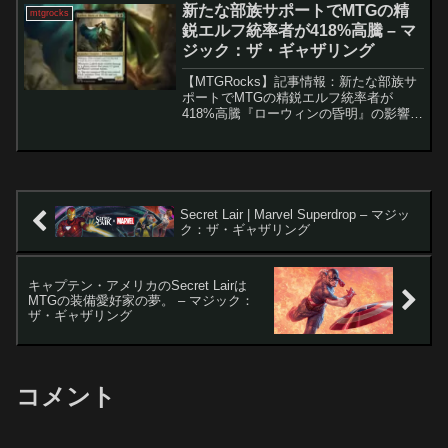
な状態です。現在までに判明している
新たな部族サポートでMTGの精
mtgrocks
の...
鋭エルフ統率者が418%高騰 – マ
ジック：ザ・ギャザリング
【MTGRocks】記事情報：新たな部族サ
ポートでMTGの精鋭エルフ統率者が
418%高騰『ローウィンの昏明』の影響に
よる「エルフの刃、ラスリル」の価格高
騰新セット『ローウィンの昏明』の登場
は、マジック：ザ・ギャザリングの市場
に大きな影響を与...
Secret Lair | Marvel Superdrop – マジッ
ク：ザ・ギャザリング
キャプテン・アメリカのSecret Lairは
MTGの装備愛好家の夢。 – マジック：
ザ・ギャザリング
コメント