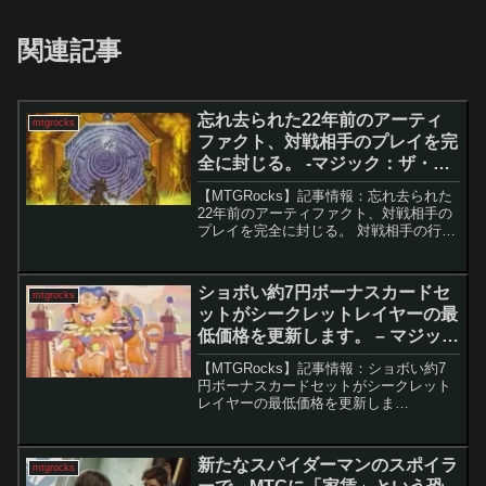
関連記事
忘れ去られた22年前のアーティ
mtgrocks
ファクト、対戦相手のプレイを完
全に封じる。 -マジック：ザ・ギ
ャザリング
【MTGRocks】記事情報：忘れ去られた
22年前のアーティファクト、対戦相手の
プレイを完全に封じる。 対戦相手の行動
を完全に封じるカードはMTGでもごくわ
ずかだが、「取り憑かれた扉」はその中
でも一際強烈なロック性能を持つ。わず
ショボい約7円ボーナスカードセ
mtgrocks
か数百円で ...
ットがシークレットレイヤーの最
低価格を更新します。 – マジッ
ク：ザ・ギャザリング
【MTGRocks】記事情報：ショボい約7
円ボーナスカードセットがシークレット
レイヤーの最低価格を更新しま
す。 Magic: The GatheringのSecret
Lairボーナスカードは、その内容がしば
しば賛否両論です。特に、今...
新たなスパイダーマンのスポイラ
mtgrocks