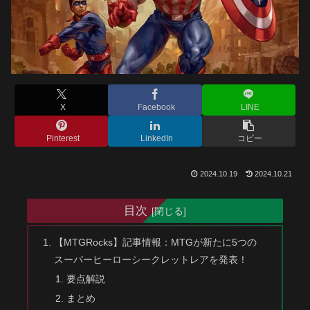
X
Facebook
LINE
Pinterest
LinkedIn
コピー
2024.10.19
2024.10.21
目次
【MTGRocks】記事情報：MTGが新たに5つの
スーパーヒーローシークレットレアを発表！
要点解説
まとめ