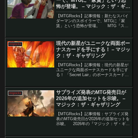
ーで、MTGに「家賃」という恐
怖が登場。 – マジック：ザ・ギャ
ザリング
【MTGRocks】記事情報：新たなスパイ
ダーマンのスポイラーで、MTGに「家
賃」という恐怖が登場。 MTG『スパ
イダーマン』セットのスポイラー公開が
加速し、短期間で多くの新カードが判明
しています。今回は、コミカルさと実用
現代の新星がユニークな両面ボー
mtgrocks
性を兼ね...
ナスカードを手にする！ – マジッ
ク：ザ・ギャザリング
【MTGRocks】記事情報：現代の新星が
ユニークな両面ボーナスカードを手にす
る！ 「Secret Lair」のボーナスカードは
通常、注文の感謝として提供される小さ
なサプライズです。しかし、最近では
「二の足踏みのノリン」のようなボーナ
サプライズ発表のMTG発売日が
mtgrocks
スカー...
2026年の追加セットを示唆。 –
マジック：ザ・ギャザリング
【MTGRocks】記事情報：サプライズ発
表のMTG発売日が2026年の追加セットを
示唆。 2026年の『マジック：ザ・ギャ
ザリング（MTG）』は、公式に発表され
た情報がごくわずかで、全体像が不透明