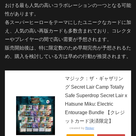
おける最も人気の高いコラボレーションの一つとなる可能
性があります。
各スーパーヒーローをテーマにしたユニークなカードに加
え、人気の高い再版カードも多数含まれており、コレクタ
ーやプレイヤーの間で高い需要が予想されます。
販売開始後は、特に限定数のため早期完売が予想されるた
め、購入を検討している方は早めの行動が推奨されます。
マジック：ザ・ギャザリン
グ Secret Lair Camp Totally
Safe Superdrop Secret Lair x
Hatsune Miku: Electric
Entourage Bundle 【クレジ
ットカード決済限定】
created by
Rinker