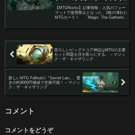
グ
【MTGRocks】記事情報：人気のフォー
マットで使用禁止となった、2枚の壊れた
MTGカード！ 「Magic: The Gathering
Arena」の独自フォーマットであるグラ
ディエーターにおいて、いくつかのカー
ドが新たに禁止カー...
恐ろしいビッグスコア神話はMTGの主要
セット問題を浮き彫りにする。 – マジッ
ク：ザ・ギャザリング
新しいMTG Falloutの『Secret Lair』、驚
きの約9000円価値で交換可能！ – マジッ
ク：ザ・ギャザリング
コメント
コメントをどうぞ