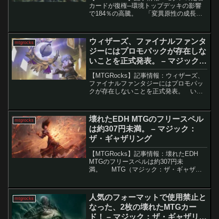
カードが復権─環境トップデッキの影響
で184％の高騰。 「変異原性の成長」
が、最新のモダン環境で注目を集めてい
ます。過去に「ぎらつかせのエルフ」な
どとともに「感染」デッキを支えたこの
ウィザーズ、ファイナルファンタ
mtgrocks
一枚が、現...
ジーにはプロモパックが存在しな
いことを正式発表。 – マジック：
ザ・ギャザリング
【MTGRocks】記事情報：ウィザーズ、
ファイナルファンタジーにはプロモパッ
クが存在しないことを正式発表。 いよ
いよ『ファイナルファンタジー』×『マ
ジック：ザ・ギャザリング』のコラボセ
ットが今週末にプレリリースを迎え、多
壊れたEDH MTGのフリースペル
mtgrocks
くのプレイヤー...
は約307円未満。 – マジック：
ザ・ギャザリング
【MTGRocks】記事情報：壊れたEDH
MTGのフリースペルは約307円未
満。 MTG（マジック：ザ・ギャザリ
ング）は非常に高額なゲームとして知ら
れていますが、手頃な価格で強力なカー
ドを手に入れる方法もあります。特に、
人気のフォーマットで使用禁止と
mtgrocks
今回紹介す...
なった、2枚の壊れたMTGカー
ド！ – マジック：ザ・ギャザリン