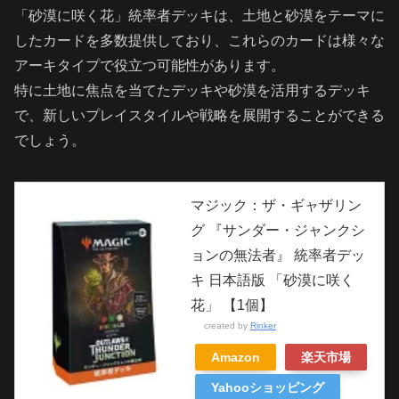
「砂漠に咲く花」統率者デッキは、土地と砂漠をテーマに
したカードを多数提供しており、これらのカードは様々な
アーキタイプで役立つ可能性があります。
特に土地に焦点を当てたデッキや砂漠を活用するデッキ
で、新しいプレイスタイルや戦略を展開することができる
でしょう。
マジック：ザ・ギャザリン
グ 『サンダー・ジャンクシ
ョンの無法者』 統率者デッ
キ 日本語版 「砂漠に咲く
花」 【1個】
created by
Rinker
Amazon
楽天市場
Yahooショッピング