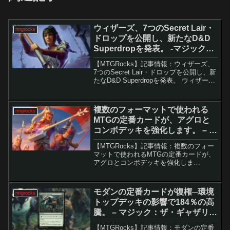
ウィザーズ、7つのSecret Lair・
mtgrocks
ドロップを公開し、新たなD&D
Superdropを発表。 -マジック：
ザ・ギャザリング
【MTGRocks】記事情報：ウィザーズ、
7つのSecret Lair・ドロップを公開し、新
たなD&D Superdropを発表。 ウィザー
ズ・オブ・ザ・コーストが混乱を招く新
製品「Chaos Vault」で多くのMTGプレ
イヤーを怒らせた...
複数のフォーマットで使われる
mtgrocks
MTGの定番カードが、アグロと
コンボデッキを強化します。 – マ
ジック：ザ・ギャザリング
【MTGRocks】記事情報：複数のフォー
マットで使われるMTGの定番カードが、
アグロとコンボデッキを強化しま
す。 マジック：ザ・ギャザリングの最
新セット『タルキール：龍嵐録』は、目
を引く強力カードだけでなく、効率性と
モダンの定番カードが復権─環境
mtgrocks
汎用性を武器に環...
トップデッキの影響で184％の高
騰。 – マジック：ザ・ギャザリン
グ
【MTGRocks】記事情報：モダンの定番