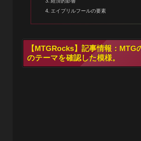
経済的影響
エイプリルフールの要素
【MTGRocks】記事情報：M
のテーマを確認した模様。