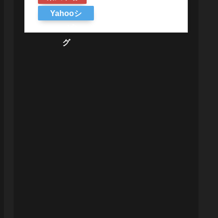
Yahooシ
ョッピン
グ