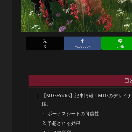
X
Facebook
LINE
目
【MTGRocks】記事情報：MTGのデ
様。
ボーナスシートの可能性
予想される効果