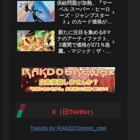
供給問題が加熱、『マー
ベル スーパー・ヒーロ
ーズ・ジャンプスター
ト』のカード価格が
4444％急騰。 - マジッ
新たに注目を集める8マ
ク：ザ・ギャザリング
ナのアーティファクト、
3週間で価格が271％急
騰。- マジック：ザ・ギ
ャザリング
X（旧Twitter）
Tweets by RAKDOSnews_ope