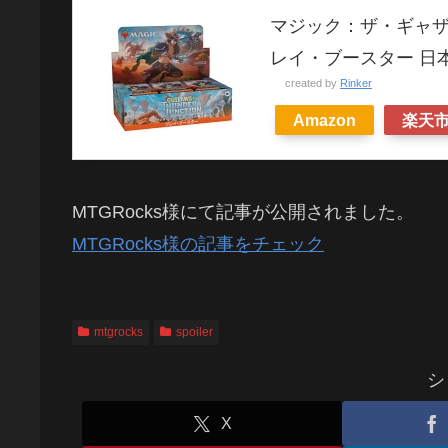
マジック：ザ・ギャザ
レイ・ブースター 日本
created by
Rinker
Amazon
楽天
MTGRocks様にて記事が公開されました。
MTGRocks様の記事をチェック
mtgrocks
spoiler
シ
X