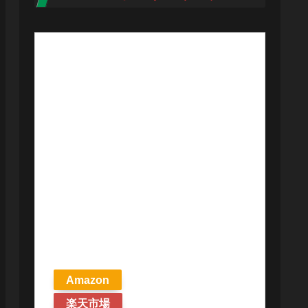
【予約商品
2026年4月24日
発売予定】 マ
ジック ザ・ギ
ャザリング ス
トリクスヘイ
ヴンの秘密 統
率者デッキ プ
リズマリの技
巧 英語版 MTG
Amazon
楽天市場