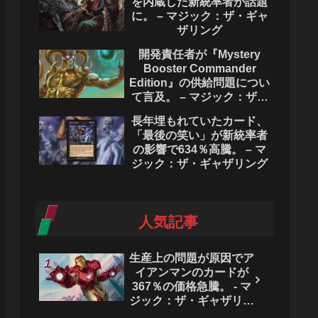
を内蔵した新統率者が話題
に。 – マジック：ザ・ギャ
ザリング
開発責任者が『Mystery
Booster Commander
Edition』の供給問題につい
て言及。 – マジック：ザ・
ギャザリング
長年埋もれていたカード、
「最後の笑い」が新統率者
の影響で634％高騰。 – マ
ジック：ザ・ギャザリング
人気記事
生産上の問題が原因でア
イアンマンのカードが
367％の価格急騰。 - マ
ジック：ザ・ギャザリン
グ