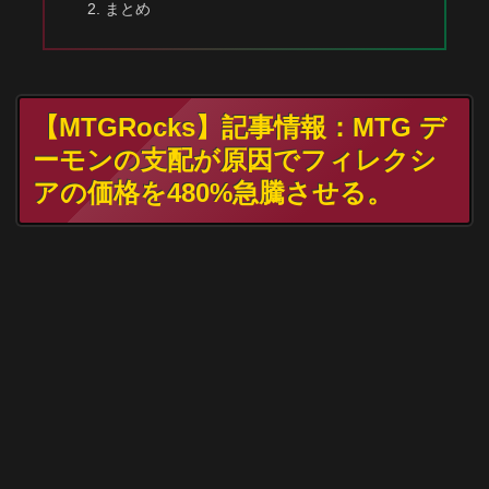
まとめ
【MTGRocks】記事情報：MTG デ
ーモンの支配が原因でフィレクシ
アの価格を480%急騰させる。