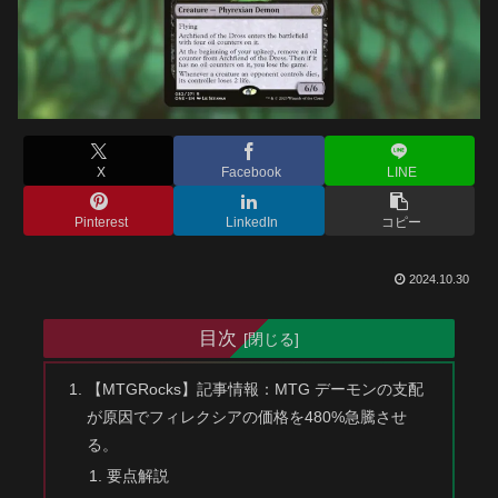
X
Facebook
LINE
Pinterest
LinkedIn
コピー
2024.10.30
目次
【MTGRocks】記事情報：MTG デーモンの支配
が原因でフィレクシアの価格を480%急騰させ
る。
要点解説