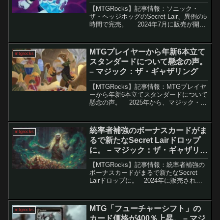
グ
【MTGRocks】記事情報：ソニック・
ザ・ヘッジホッグのSecret Lair、異例の5
時間で完売。 2024年7月に販売が開始
された「ソニック・ザ・ヘッジホッグ」
Secret Lairドロップは、前回の「ファイ
ナルファンタジー」...
MTGプレイヤーから年新6本立て
mtgrocks
スタンダードについて懸念の声。
– マジック：ザ・ギャザリング
【MTGRocks】記事情報：MTGプレイヤ
ーから年新6本立てスタンダードについて
懸念の声。 2025年から、マジック・
ザ・ギャザリング（MTG）の標準フォー
マット（スタンダード）に新たな「年6セ
ットリリース」モデルが導入されます
統率者補強のボーナスカードがま
mtgrocks
が、...
るで新たなSecret Lairドロップ
に。 – マジック：ザ・ギャザリン
グ
【MTGRocks】記事情報：統率者補強の
ボーナスカードがまるで新たなSecret
Lairドロップに。 2024年に販売された
「Commander Reinforcements」Secret
Lairでは、通常の内容に加え、早くも封
入...
MTG「フューチャーシフト」の
mtgrocks
カード価格が400％上昇。 – マジ