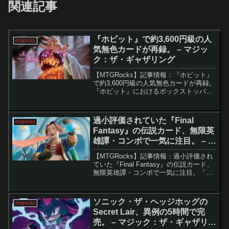
関連記事
『ホビット』で約3,600円級の人
mtgrocks
気無色カードが再録。 – マジッ
ク：ザ・ギャザリング
【MTGRocks】記事情報：『ホビット』
で約3,600円級の人気無色カードが再録。
『ホビット』におけるボックストッパー
の再録内容『ホビット』にてボックスト
ッパーが再登場し、全40枚の再録カード
の中には多くの高額な定番カードが含ま
過小評価されていた『Final
mtgrocks
れていま...
Fantasy』の伝説カード、無限英
雄譚・コンボで一気に注目。 – マ
ジック：ザ・ギャザリング
【MTGRocks】記事情報：過小評価され
ていた『Final Fantasy』の伝説カード、
無限英雄譚・コンボで一気に注目。「旅
する商人、オオアカ屋」の活用法とコン
ボの可能性『Final Fantasy』をテーマに
した統率者デッキ「カウンタ...
ソニック・ザ・ヘッジホッグの
mtgrocks
Secret Lair、異例の5時間で完
売。 – マジック：ザ・ギャザリン