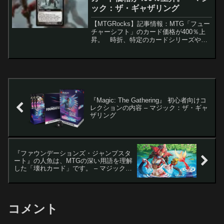
ック：ザ・ギャザリング
【MTGRocks】記事情報：MTG「フュー
チャーシフト」のカード価格が400％上
昇。 時折、特定のカードシリーズやト
リートメント（特別なデザイン）が市場
で高騰することがあります。最近では、
『指輪物語』コレクターブースターの
「Showc...
『Magic: The Gathering』 初心者向けコ
レクションの内容 – マジック：ザ・ギャ
ザリング
『ファウンデーションズ・ジャンプスタ
ート』の人魚は、MTGの深い用語を理解
した「壊れカード」です。 – マジック：
ザ・ギャザリング
コメント